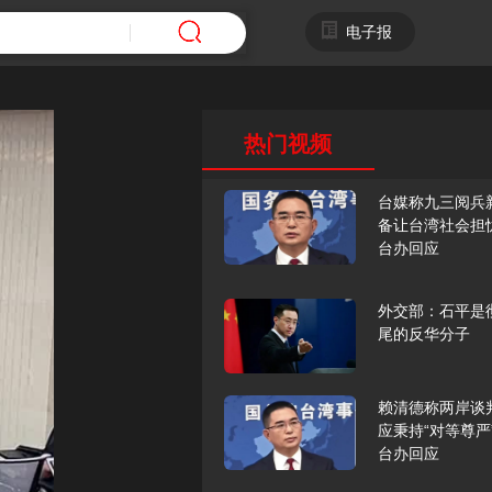
电子报
热门视频
台媒称九三阅兵
备让台湾社会担
台办回应
外交部：石平是
尾的反华分子
赖清德称两岸谈
应秉持“对等尊严
台办回应