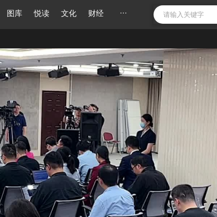
···
图库
悦读
文化
财经