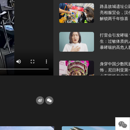
路县故城遗址公
亮相服贸会，汉
解锁两千年惊喜
打雷会引发哮喘
生：过敏体质的
暴哮喘的高危人
身穿中国少数民
饰，尼日利亚第
火车司机在北京
2025年9月10
报版面速览
希望和孩子们在
起”，福耀科技