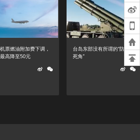
长王树国谈教师
谈过去 谈谈未来
天桥艺术中心一
演出，国际项目
内机票燃油附加费下调，
台岛东部没有所谓的“防打击
重庆一高校学生
最高降至50元
死角”
死，官方通报：
刑案，网传遗体
等信息不实