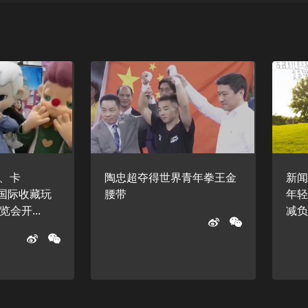
绒、卡
陶忠超夺得世界青年拳王金
新闻
4北京国际收藏玩
腰带
年
会开...
减负.