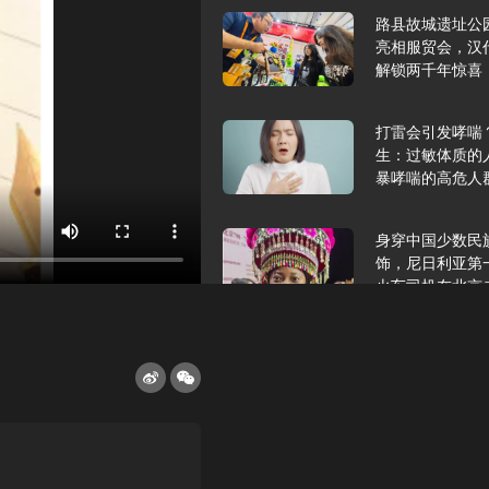
路县故城遗址公
亮相服贸会，汉
解锁两千年惊喜
打雷会引发哮喘
生：过敏体质的
暴哮喘的高危人
身穿中国少数民
饰，尼日利亚第
火车司机在北京
2025年9月10
报版面速览
希望和孩子们在
起”，福耀科技