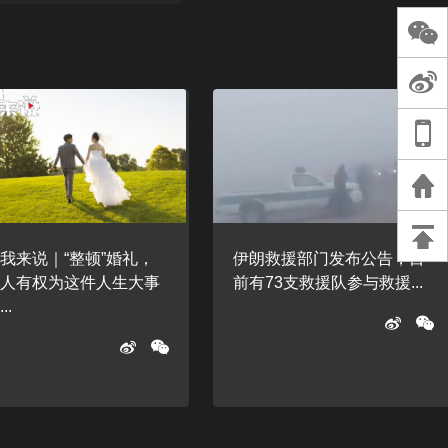
长王树国谈教师
谈过去 谈谈未来
天桥艺术中心一
演出，国际项目
重庆一高校学生
死，官方通报：
刑案，网传遗体
等信息不实
我来说｜“整顿”婚礼，
伊朗救援部门发布公告，目
轻人有权为这件人生大事
前有73支救援队参与救援...
..