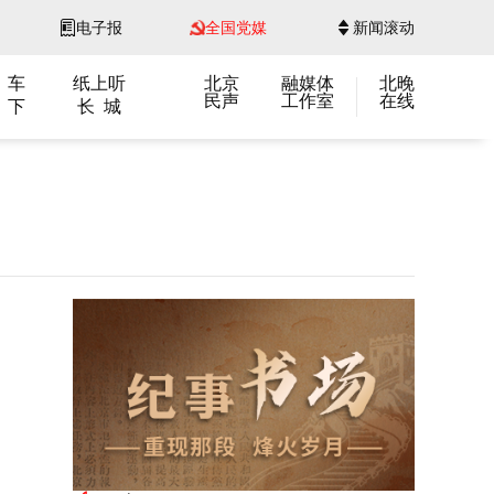
电子报
全国党媒
新闻滚动
 车
纸上听
北京
融媒体
北晚
民声
工作室
在线
 下
长 城