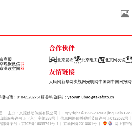
合作伙伴
京商报
北京发布
北京组工
北京网友说
京晚报微信
京深读空间
友情链接
人民网
新华网
央视网
光明网
中国网
中国日报网
话：010-85202751
辟谣举报邮箱：yaoyanjubao@takefoto.cn
团
主办：京报移动传媒有限公司
Copyright ©1996-
2026
Beijing Daily Gro
出版服务许可证（京）字第338号
信息网络传播视听节目许可证0122682号
部备案号：京ICP备16035741号-1
京新网备2010001号
网上有害