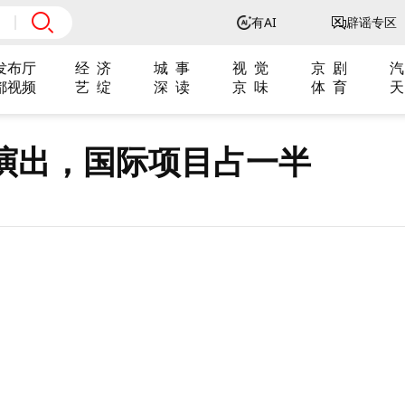
有AI
辟谣专区
发布厅
经 济
城 事
视 觉
京 剧
汽
都视频
艺 绽
深 读
京 味
体 育
天
演出，国际项目占一半