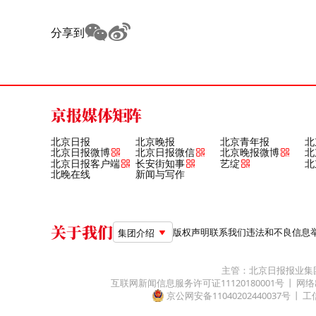
分享到
京报媒体矩阵
北京日报
北京晚报
北京青年报
北
北京日报微博
北京日报微信
北京晚报微博
北
北京日报客户端
长安街知事
艺绽
北
北晚在线
新闻与写作
关于我们
版权声明
联系我们
违法和不良信息举报电
集团介绍
主管：北京日报报业集
互联网新闻信息服务许可证11120180001号
网络
京公网安备11040202440037号
工信