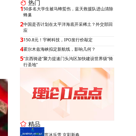
热门
1
50多名大学生被马蜂蜇伤，蓝天救援队进山清除
蜂巢
2
中国是否计划在太平洋海底开采稀土？外交部回
应
3
150.8元！宇树科技，IPO发行价敲定
4
霍尔木兹海峡拟定新航线，影响几何？
5
“京西骑迹”聚力提速门头沟区加快建设世界级“骑
行圣地”
精品
赏冰乐雪 京彩新春