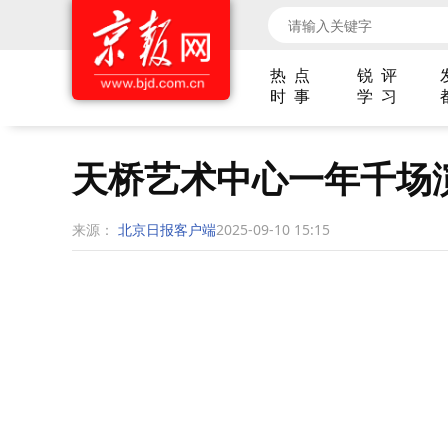
热 点
锐 评
时 事
学 习
天桥艺术中心一年千场
来源：
北京日报客户端
2025-09-10 15:15