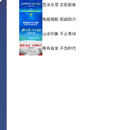
赏冰乐雪 京彩新春
氢能领航 双碳助力
山水印象 不止青绿
唯有奋发 不负时代