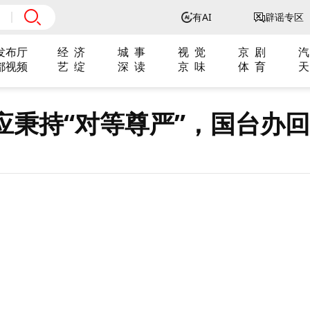
有AI
辟谣专区
发布厅
经 济
城 事
视 觉
京 剧
汽
都视频
艺 绽
深 读
京 味
体 育
天
应秉持“对等尊严”，国台办