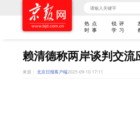
热 点
锐 评
时 事
学 习
赖清德称两岸谈判交流
来源：
北京日报客户端
2025-09-10 17:11