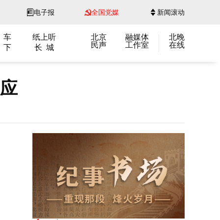
电子报
全国党媒
新闻滚动
 车
纸上听
北京
融媒体
北晚
民声
工作室
在线
 下
长 城
回应