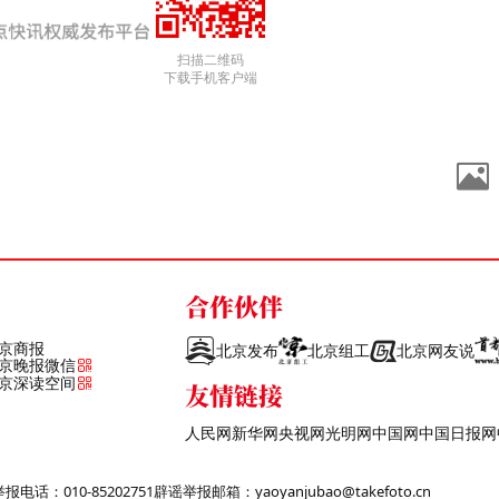
扫描二维码
下载手机客户端
合作伙伴
京商报
北京发布
北京组工
北京网友说
京晚报微信
京深读空间
友情链接
人民网
新华网
央视网
光明网
中国网
中国日报网
话：010-85202751
辟谣举报邮箱：yaoyanjubao@takefoto.cn