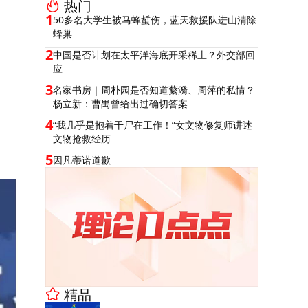
热门
1
50多名大学生被马蜂蜇伤，蓝天救援队进山清除
蜂巢
2
中国是否计划在太平洋海底开采稀土？外交部回
应
3
名家书房｜周朴园是否知道蘩漪、周萍的私情？
杨立新：曹禺曾给出过确切答案
4
“我几乎是抱着干尸在工作！”女文物修复师讲述
文物抢救经历
5
因凡蒂诺道歉
精品