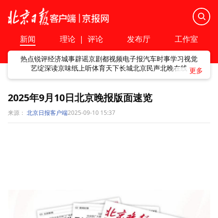
新闻
理论
|
评论
发布厅
工作室
热点
锐评
经济
城事
辟谣
京剧
都视频
电子报
汽车
时事
学习
视觉
艺绽
深读
京味
纸上听
体育
天下
长城
北京民声
北晚在线
2025年9月10日北京晚报版面速览
来源：
北京日报客户端
2025-09-10 15:37