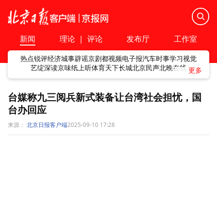
新闻
理论
|
评论
发布厅
工作室
热点
锐评
经济
城事
辟谣
京剧
都视频
电子报
汽车
时事
学习
视觉
艺绽
深读
京味
纸上听
体育
天下
长城
北京民声
北晚在线
台媒称九三阅兵新式装备让台湾社会担忧，国
台办回应
来源：
北京日报客户端
2025-09-10 17:28