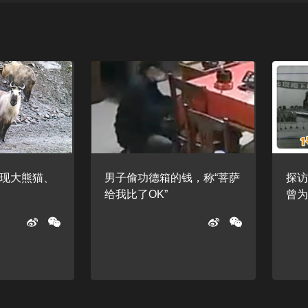
现大熊猫、
男子偷功德箱的钱，称“菩萨
探访
给我比了OK”
曾