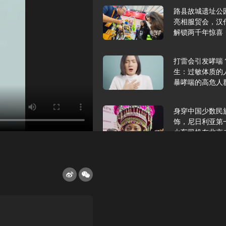
路县故城遗址公
亮相服贸会，汉
解锁两千年惊喜
打雷会引发哮喘
生：过敏体质的
暴哮喘的高危人
身穿中国少数民
饰，尼日利亚第
火车司机在北京
2025年9月10
报版面速览
希望和孩子们在
起”，福耀科技