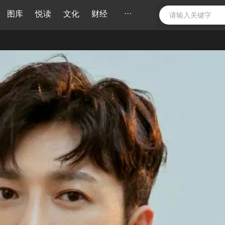
···
图库
悦读
文化
财经