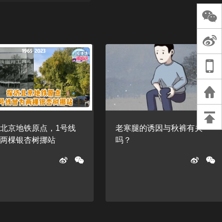
长王树国谈教师
谈过去 谈谈未来
天桥艺术中心一
演出，国际项目
重庆一高校学生
死，官方通报：
刑案，网传遗体
等信息不实
北京地铁原点，1号线
老寒腿的诱因与秋裤有关
为两棵银杏树挪站
吗？