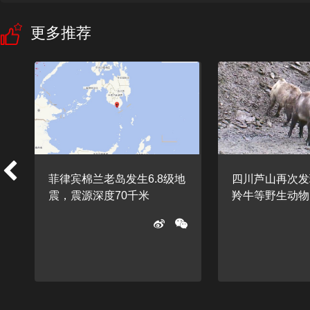
更多推荐
菲律宾棉兰老岛发生6.8级地
四川芦山再次发
休
震，震源深度70千米
羚牛等野生动物