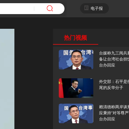
电子报
热门视频
台媒称九三阅兵
备让台湾社会担
台办回应
外交部：石平是
尾的反华分子
赖清德称两岸谈
应秉持“对等尊严
台办回应