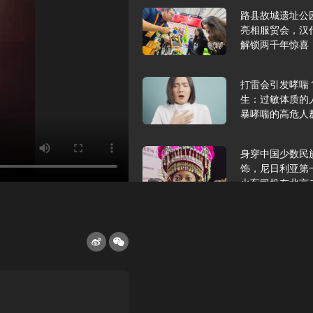
路县故城遗址公
亮相服贸会，汉
解锁两千年惊喜
打雷会引发哮喘
生：过敏体质的
暴哮喘的高危人
身穿中国少数民
饰，尼日利亚第
火车司机在北京
2025年9月10
报版面速览
希望和孩子们在
起”，福耀科技