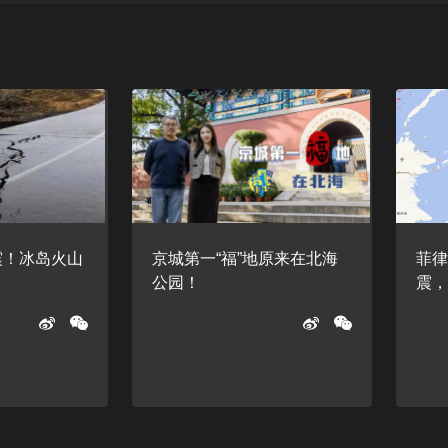
震！冰岛火山
京城第一“福”地原来在北海
菲律
公园！
震，