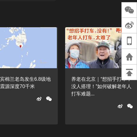
长王树国谈教师
谈过去 谈谈未来
天桥艺术中心一
演出，国际项目
重庆一高校学生
死，官方通报：
刑案，网传遗体
等信息不实
宾棉兰老岛发生6.8级地
养老在北京｜“想招手打车，
震源深度70千米
没人搭理！”如何破解老年人
打车难题...