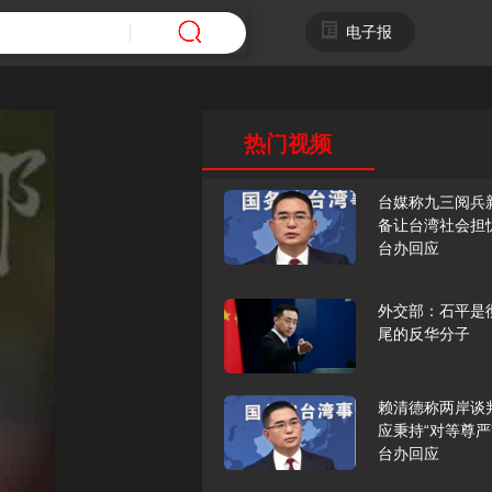
电子报
热门视频
台媒称九三阅兵
备让台湾社会担
台办回应
外交部：石平是
尾的反华分子
赖清德称两岸谈
应秉持“对等尊严
台办回应