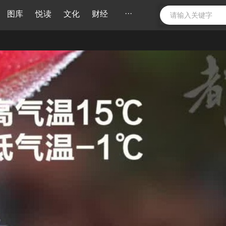
···
图库
悦读
文化
财经