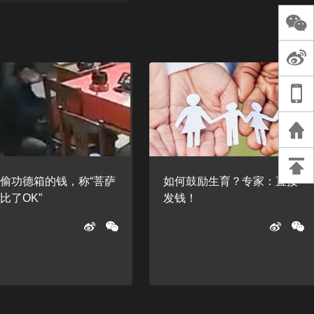
长王树国谈教师
谈过去 谈谈未来
天桥艺术中心一
演出，国际项目
重庆一高校学生
死，官方通报：
刑案，网传遗体
等信息不实
偷功德箱的钱，称“菩萨
如何鼓励生育？专家：直接
比了OK”
发钱！