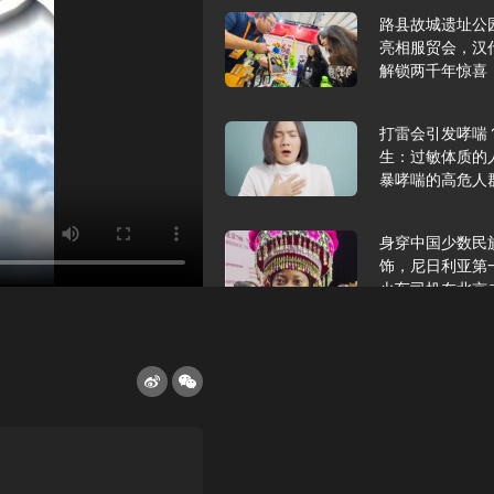
路县故城遗址公
亮相服贸会，汉
解锁两千年惊喜
打雷会引发哮喘
生：过敏体质的
暴哮喘的高危人
身穿中国少数民
饰，尼日利亚第
火车司机在北京
2025年9月10
报版面速览
希望和孩子们在
起”，福耀科技