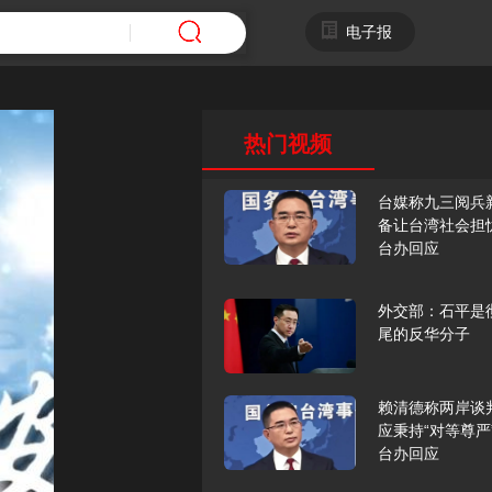
电子报
热门视频
台媒称九三阅兵
备让台湾社会担
台办回应
外交部：石平是
尾的反华分子
赖清德称两岸谈
应秉持“对等尊严
台办回应