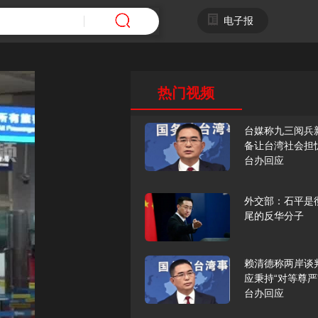
电子报
热门视频
台媒称九三阅兵
备让台湾社会担
台办回应
外交部：石平是
尾的反华分子
赖清德称两岸谈
应秉持“对等尊严
台办回应