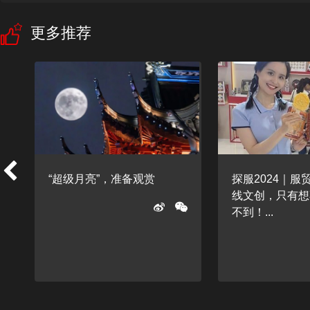
更多推荐
北
“超级月亮”，准备观赏
探服2024｜服
线文创，只有想
不到！...