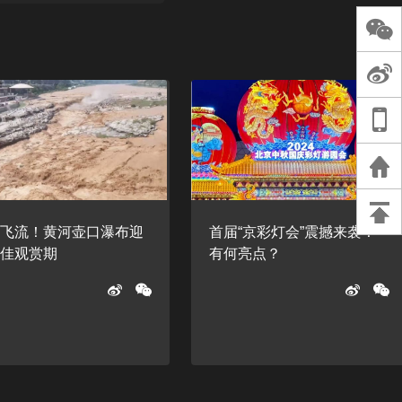
长王树国谈教师
谈过去 谈谈未来
天桥艺术中心一
演出，国际项目
重庆一高校学生
死，官方通报：
刑案，网传遗体
等信息不实
瀑飞流！黄河壶口瀑布迎
首届“京彩灯会”震撼来袭！
最佳观赏期
有何亮点？