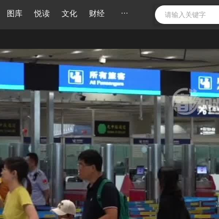
···
图库
悦读
文化
财经