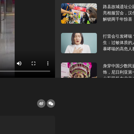
路县故城遗址公
亮相服贸会，汉
解锁两千年惊喜
打雷会引发哮喘
生：过敏体质的
暴哮喘的高危人
身穿中国少数民
饰，尼日利亚第
火车司机在北京
2025年9月10
报版面速览
希望和孩子们在
起”，福耀科技