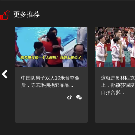
更多推荐
着
中国队男子双人10米台夺金
这就是奥林匹克
后，陈若琳拥抱郭晶晶...
上，孙颖莎调度
自拍合影...