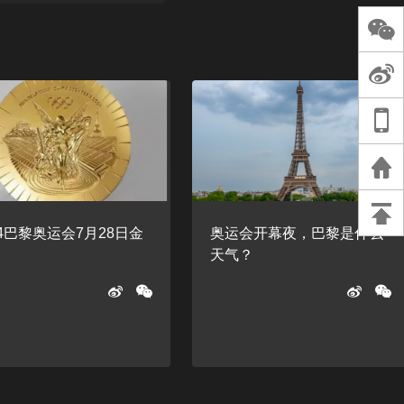
长王树国谈教师
谈过去 谈谈未来
天桥艺术中心一
演出，国际项目
重庆一高校学生
死，官方通报：
刑案，网传遗体
等信息不实
24巴黎奥运会7月28日金
奥运会开幕夜，巴黎是什么
榜
天气？