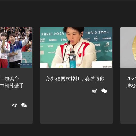
！领奖台
苏炜德两次掉杠， 赛后道歉
20
中朝韩选手
牌