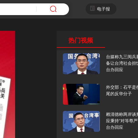
电子报
热门视频
台媒称九三阅兵
备让台湾社会担
台办回应
外交部：石平是
尾的反华分子
赖清德称两岸谈
应秉持“对等尊严
台办回应