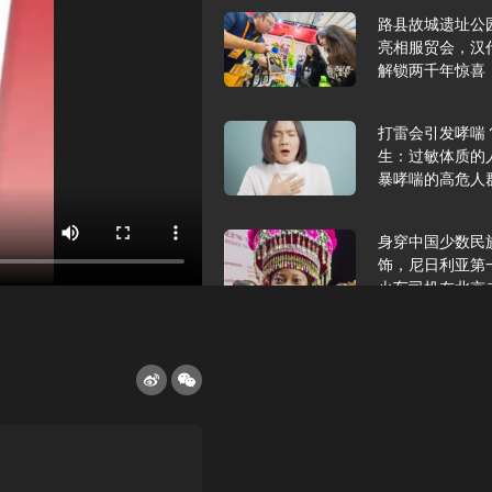
路县故城遗址公
亮相服贸会，汉
解锁两千年惊喜
打雷会引发哮喘
生：过敏体质的
暴哮喘的高危人
身穿中国少数民
饰，尼日利亚第
火车司机在北京
2025年9月10
报版面速览
希望和孩子们在
起”，福耀科技