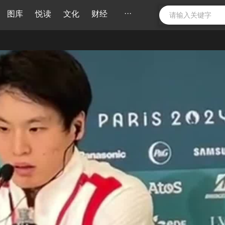
···
图库
悦读
文化
财经