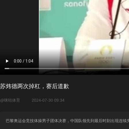
苏炜德两次掉杠， 赛后道歉
@咪咕体育
2024-07-30 09:34
巴黎奥运会竞技体操男子团体决赛，中国队领先到最后时刻出现连续