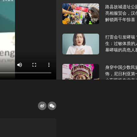
路县故城遗址公
亮相服贸会，汉
解锁两千年惊喜
打雷会引发哮喘
生：过敏体质的
暴哮喘的高危人
身穿中国少数民
饰，尼日利亚第
火车司机在北京
2025年9月10
报版面速览
希望和孩子们在
起”，福耀科技