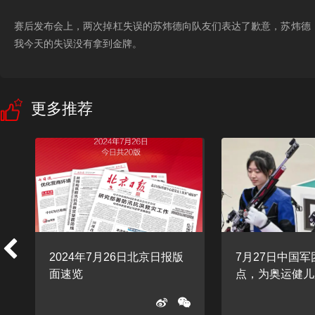
赛后发布会上，两次掉杠失误的苏炜德向队友们表达了歉意，苏炜德
我今天的失误没有拿到金牌。
更多推荐
着
2024年7月26日北京日报版
7月27日中国
面速览
点，为奥运健儿