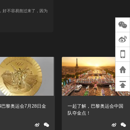
长王树国谈教师
谈过去 谈谈未来
，好不容易熬过来了，因为
天桥艺术中心一
演出，国际项目
重庆一高校学生
死，官方通报：
刑案，网传遗体
等信息不实
24巴黎奥运会7月28日金
一起了解，巴黎奥运会中国
榜
队夺金点！