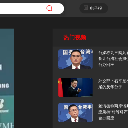
电子报
热门视频
台媒称九三阅兵
备让台湾社会担
台办回应
外交部：石平是
尾的反华分子
赖清德称两岸谈
应秉持“对等尊严
台办回应