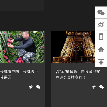
长王树国谈教师
谈过去 谈谈未来
天桥艺术中心一
演出，国际项目
重庆一高校学生
死，官方通报：
刑案，网传遗体
等信息不实
着长城看中国｜长城脚下
含“金”量超高！快收藏巴黎
热带果园
奥运会金牌赛程！