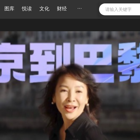
···
图库
悦读
文化
财经