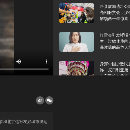
路县故城遗址公
亮相服贸会，汉
解锁两千年惊喜
打雷会引发哮喘
生：过敏体质的
暴哮喘的高危人
身穿中国少数民
饰，尼日利亚第
火车司机在北京
2025年9月10
报版面速览
希望和孩子们在
黎和北京这对友好城市奥运
起”，福耀科技