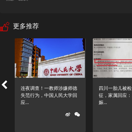
更多推荐
动
连夜调查！一教师涉嫌师德
四川一胎儿被检
失范行为，中国人民大学回
征，家属回应：
应...
娠...