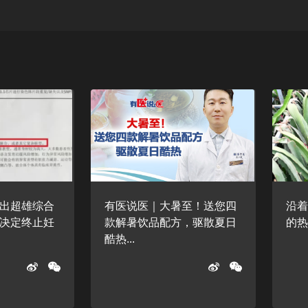
出超雄综合
有医说医｜大暑至！送您四
沿
决定终止妊
款解暑饮品配方，驱散夏日
的
酷热...