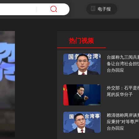
电子报
热门视频
台媒称九三阅兵
备让台湾社会担
台办回应
外交部：石平是
尾的反华分子
赖清德称两岸谈
应秉持“对等尊严
台办回应