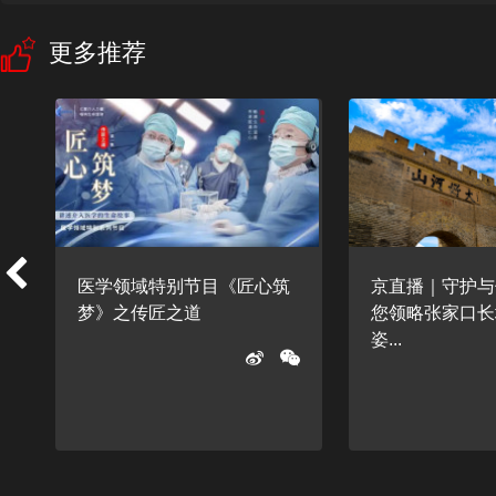
更多推荐
发
医学领域特别节目《匠心筑
京直播｜守护与
梦》之传匠之道
您领略张家口长
姿...