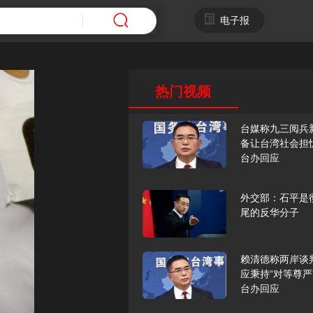
电子报
热门视频
台媒称九三阅兵
备让台湾社会担
台办回应
外交部：石平是
尾的反华分子
赖清德称两岸谈
应秉持“对等尊严
台办回应