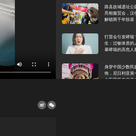
路县故城遗址公
亮相服贸会，汉
解锁两千年惊喜
打雷会引发哮喘
生：过敏体质的
暴哮喘的高危人
身穿中国少数民
饰，尼日利亚第
火车司机在北京
2025年9月10
报版面速览
希望和孩子们在
起”，福耀科技