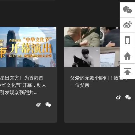
长王树国谈教师
谈过去 谈谈未来
天桥艺术中心一
演出，国际项目
重庆一高校学生
死，官方通报：
刑案，网传遗体
等信息不实
五星出东方》为香港首
父爱的无数个瞬间！致敬每
中华文化节”开幕，动人
一位父亲
引发观众强烈共...