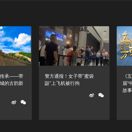
传承——带
警方通报！女子带"蜜袋
《
城的古韵新
鼯"上飞机被行拘
届“
故事