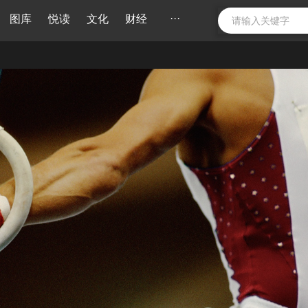
···
图库
悦读
文化
财经