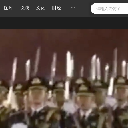
···
图库
悦读
文化
财经