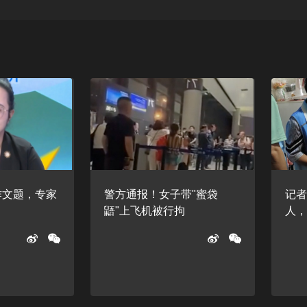
作文题，专家
警方通报！女子带"蜜袋
记
鼯"上飞机被行拘
人