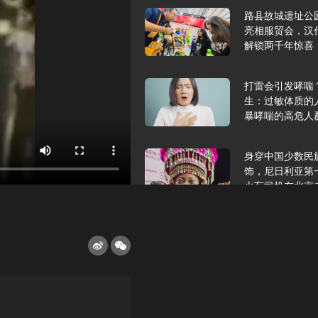
路县故城遗址公
亮相服贸会，汉
解锁两千年惊喜
打雷会引发哮喘
生：过敏体质的
暴哮喘的高危人
身穿中国少数民
饰，尼日利亚第
火车司机在北京
2025年9月10
报版面速览
希望和孩子们在
起”，福耀科技