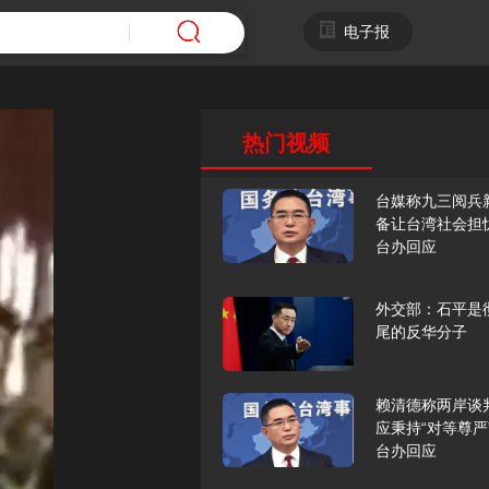
电子报
热门视频
台媒称九三阅兵
备让台湾社会担
台办回应
外交部：石平是
尾的反华分子
赖清德称两岸谈
应秉持“对等尊严
台办回应