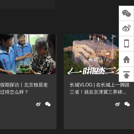
长王树国谈教师
谈过去 谈谈未来
天桥艺术中心一
演出，国际项目
重庆一高校学生
死，官方通报：
刑案，网传遗体
等信息不实
者假期探访丨北京独居老
长城VLOG | 在长城上一脚踏
，过得怎么样？
三省！就在京津冀三界碑...