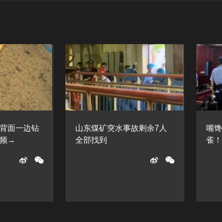
背面一边钻
山东煤矿突水事故剩余7人
嘴馋
频→
全部找到
雀！