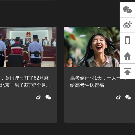
长王树国谈教师
谈过去 谈谈未来
天桥艺术中心一
演出，国际项目
重庆一高校学生
死，官方通报：
刑案，网传遗体
等信息不实
，竟用弹弓打了82只麻
高考倒计时1天，一人一句
北京一男子获刑7个月...
给高考生送祝福