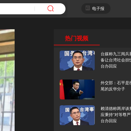
电子报
热门视频
台媒称九三阅兵
备让台湾社会担
台办回应
外交部：石平是
尾的反华分子
赖清德称两岸谈
应秉持“对等尊严
台办回应