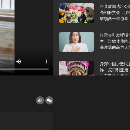
路县故城遗址公
亮相服贸会，汉
解锁两千年惊喜
打雷会引发哮喘
生：过敏体质的
暴哮喘的高危人
身穿中国少数民
饰，尼日利亚第
火车司机在北京
2025年9月10
报版面速览
希望和孩子们在
起”，福耀科技