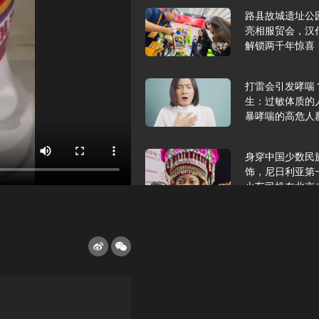
路县故城遗址公
亮相服贸会，汉
解锁两千年惊喜
打雷会引发哮喘
生：过敏体质的
暴哮喘的高危人
身穿中国少数民
饰，尼日利亚第
火车司机在北京
2025年9月10
报版面速览
希望和孩子们在
起”，福耀科技