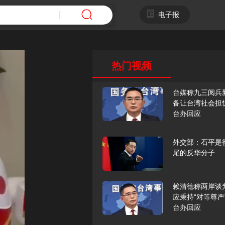
电子报
热门视频
台媒称九三阅兵
备让台湾社会担
台办回应
外交部：石平是
尾的反华分子
赖清德称两岸谈
应秉持“对等尊严
台办回应