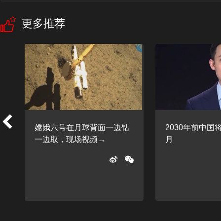
更多推荐
老
嫦娥六号在月球背面一边钻
2030年前中国
一边取，现场视频→
月