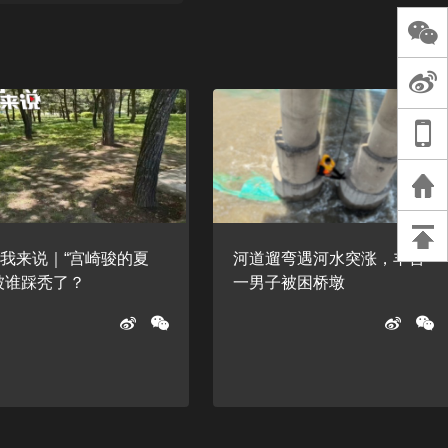
长王树国谈教师
谈过去 谈谈未来
天桥艺术中心一
演出，国际项目
重庆一高校学生
死，官方通报：
刑案，网传遗体
等信息不实
我来说｜“宫崎骏的夏
河道遛弯遇河水突涨，丰台
被谁踩秃了？
一男子被困桥墩