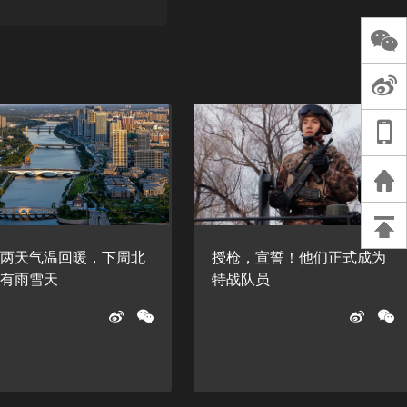
长王树国谈教师
谈过去 谈谈未来
天桥艺术中心一
演出，国际项目
重庆一高校学生
死，官方通报：
刑案，网传遗体
等信息不实
末两天气温回暖，下周北
授枪，宣誓！他们正式成为
还有雨雪天
特战队员