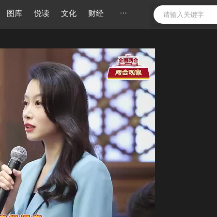
···
图库
悦读
文化
财经