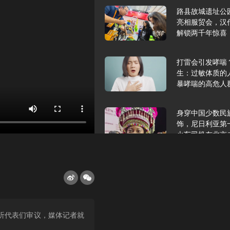
路县故城遗址公
亮相服贸会，汉
解锁两千年惊喜
打雷会引发哮喘
生：过敏体质的
暴哮喘的高危人
身穿中国少数民
饰，尼日利亚第
火车司机在北京
2025年9月10
报版面速览
希望和孩子们在
听代表们审议，媒体记者就
起”，福耀科技