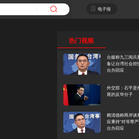
电子报
热门视频
台媒称九三阅兵
备让台湾社会担
台办回应
外交部：石平是
尾的反华分子
赖清德称两岸谈
应秉持“对等尊严
台办回应