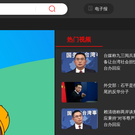
电子报
热门视频
台媒称九三阅兵
备让台湾社会担
台办回应
外交部：石平是
尾的反华分子
赖清德称两岸谈
应秉持“对等尊严
台办回应