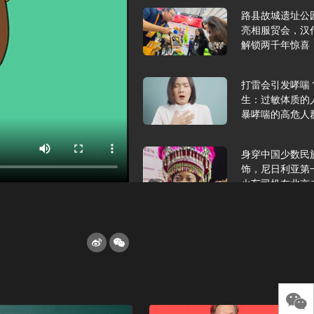
路县故城遗址公
亮相服贸会，汉
解锁两千年惊喜
打雷会引发哮喘
生：过敏体质的
暴哮喘的高危人
身穿中国少数民
饰，尼日利亚第
火车司机在北京
2025年9月10
报版面速览
希望和孩子们在
起”，福耀科技