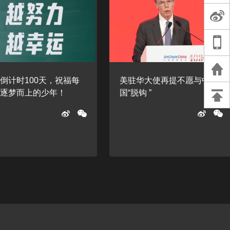
长王树国谈教师
谈过去 谈谈未来
天桥艺术中心一
演出，国际项目
倒计时100天，祝福每
美驻华大使再提不愿与中
重庆一高校学生
位逐梦而上的少年！
国“脱钩 ”
死，官方通报：
刑案，网传遗体
等信息不实