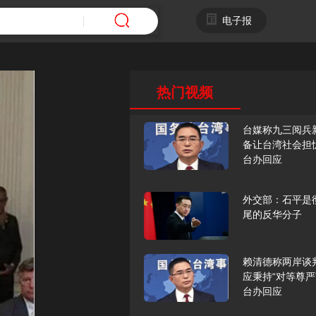
电子报
热门视频
台媒称九三阅兵
备让台湾社会担
台办回应
外交部：石平是
尾的反华分子
赖清德称两岸谈
应秉持“对等尊严
台办回应