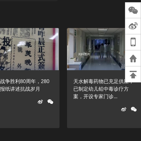
长王树国谈教师
谈过去 谈谈未来
天桥艺术中心一
演出，国际项目
重庆一高校学生
死，官方通报：
刑案，网传遗体
等信息不实
战争胜利80周年，280
天水解毒药物已充足供应，
老报纸讲述抗战岁月
已制定幼儿铅中毒诊疗方
案，开设专家门诊...