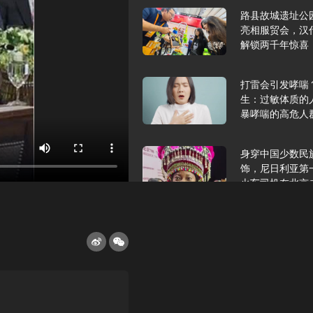
路县故城遗址公
亮相服贸会，汉
解锁两千年惊喜
打雷会引发哮喘
生：过敏体质的
暴哮喘的高危人
身穿中国少数民
饰，尼日利亚第
火车司机在北京
2025年9月10
报版面速览
希望和孩子们在
起”，福耀科技