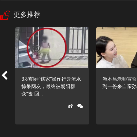
更多推荐
3岁萌娃“逃家”操作行云流水
游本昌老师宣誓
惊呆网友，最终被朝阳群
到一份来自亲孙女
众“捡”回...