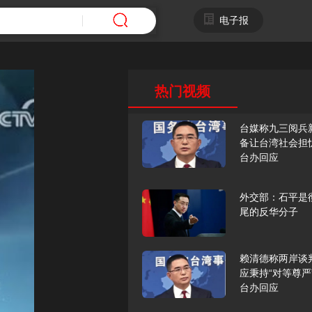
电子报
热门视频
台媒称九三阅兵
备让台湾社会担
台办回应
外交部：石平是
尾的反华分子
赖清德称两岸谈
应秉持“对等尊严
台办回应