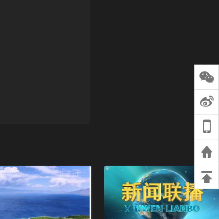
长王树国谈教师
谈过去 谈谈未来
天桥艺术中心一
演出，国际项目
重庆一高校学生
死，官方通报：
刑案，网传遗体
等信息不实