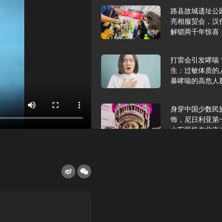
路县故城遗址公
亮相服贸会，汉
解锁两千年惊喜
打雷会引发哮喘
生：过敏体质的
暴哮喘的高危人
身穿中国少数民
饰，尼日利亚第
火车司机在北京
2025年9月10
报版面速览
希望和孩子们在
起”，福耀科技