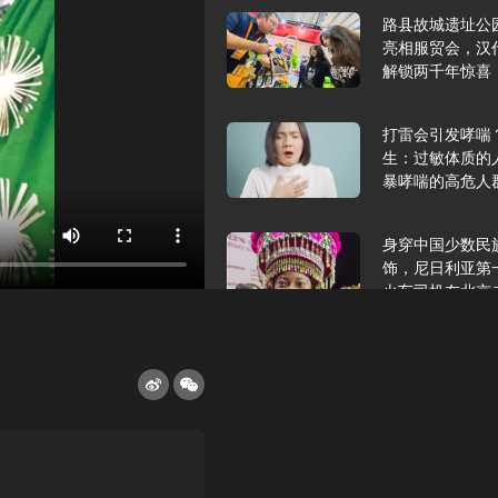
路县故城遗址公
亮相服贸会，汉
解锁两千年惊喜
打雷会引发哮喘
生：过敏体质的
暴哮喘的高危人
身穿中国少数民
饰，尼日利亚第
火车司机在北京
2025年9月10
报版面速览
希望和孩子们在
起”，福耀科技