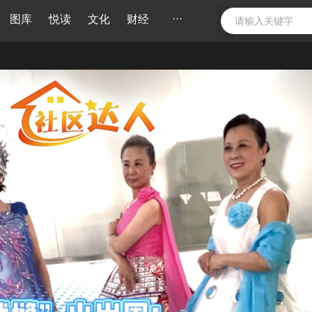
···
图库
悦读
文化
财经