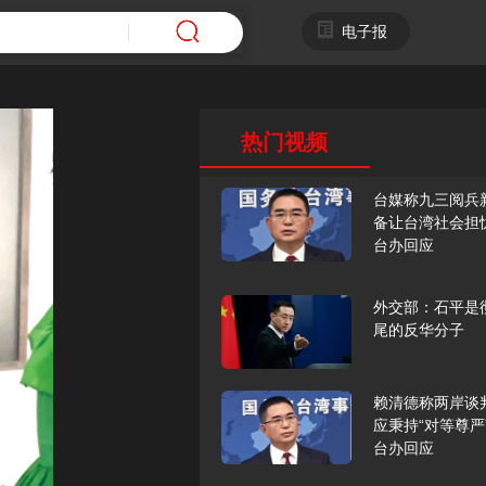
电子报
热门视频
台媒称九三阅兵
备让台湾社会担
台办回应
外交部：石平是
尾的反华分子
赖清德称两岸谈
应秉持“对等尊严
台办回应