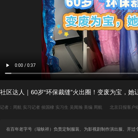
社区达人｜60岁“环保裁缝”火出圈！变废为宝，她
记者：周航 实习记者 侯国棣 实习生 吴闻瀚 美编 周航
北京日报客户
在百年老字号（瑞蚨祥）负责定制服装、为影视剧制作演出服、开过个