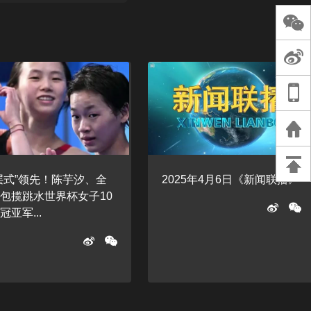
长王树国谈教师
谈过去 谈谈未来
天桥艺术中心一
演出，国际项目
重庆一高校学生
死，官方通报：
刑案，网传遗体
等信息不实
层式”领先！陈芋汐、全
2025年4月6日《新闻联播》
包揽跳水世界杯女子10
冠亚军...