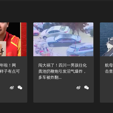
年啦！网
闯大祸了！四川一男孩往化
航
样子有点可
粪池扔鞭炮引发沼气爆炸，
击
多车被炸翻...