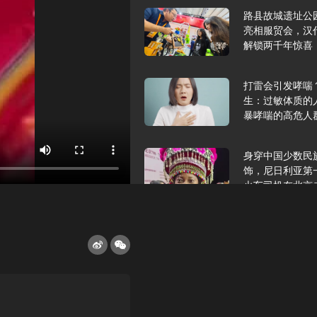
路县故城遗址公
亮相服贸会，汉
解锁两千年惊喜
打雷会引发哮喘
生：过敏体质的
暴哮喘的高危人
身穿中国少数民
饰，尼日利亚第
火车司机在北京
2025年9月10
报版面速览
希望和孩子们在
起”，福耀科技