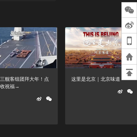
长王树国谈教师
谈过去 谈谈未来
天桥艺术中心一
演出，国际项目
重庆一高校学生
死，官方通报：
刑案，网传遗体
等信息不实
母三舰客组团拜大年！点
这里是北京｜北京味道
查收祝福→