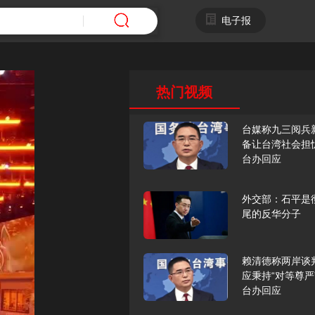
电子报
热门视频
台媒称九三阅兵
备让台湾社会担
台办回应
外交部：石平是
尾的反华分子
赖清德称两岸谈
应秉持“对等尊严
台办回应