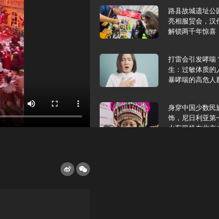
路县故城遗址公
亮相服贸会，汉
解锁两千年惊喜
打雷会引发哮喘
生：过敏体质的
暴哮喘的高危人
身穿中国少数民
饰，尼日利亚第
火车司机在北京
2025年9月10
报版面速览
希望和孩子们在
起”，福耀科技