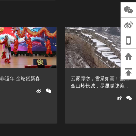
长王树国谈教师
谈过去 谈谈未来
天桥艺术中心一
演出，国际项目
重庆一高校学生
死，官方通报：
刑案，网传遗体
等信息不实
非遗年 金蛇贺新春
云雾缥缈，雪景如画！雪后
金山岭长城，尽显朦胧美...