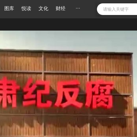
···
图库
悦读
文化
财经