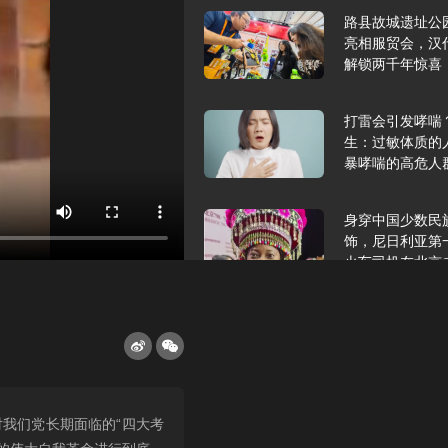
路县故城遗址公
亮相服贸会，汉
解锁两千年惊喜
打雷会引发哮喘
生：过敏体质的
暴哮喘的高危人
身穿中国少数民
饰，尼日利亚第
火车司机在北京
2025年9月10
报版面速览
希望和孩子们在
我们党长期面临的“四大考
起”，福耀科技