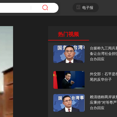
电子报
热门视频
台媒称九三阅兵
备让台湾社会担
台办回应
外交部：石平是
尾的反华分子
赖清德称两岸谈
应秉持“对等尊严
台办回应