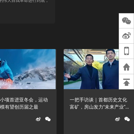
的伟大自我革命进行到底，
长王树国谈教师
谈过去 谈谈未来
天桥艺术中心一
演出，国际项目
重庆一高校学生
死，官方通报：
刑案，网传遗体
等信息不实
%小项首进亚冬会，运动
一把手访谈｜首都历史文化
规模有望创历届之最
富矿，房山发力“未来产业”...