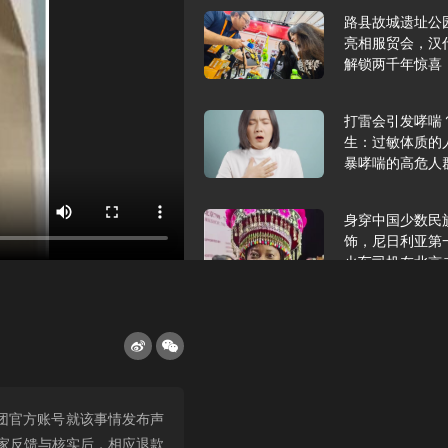
路县故城遗址公
亮相服贸会，汉
解锁两千年惊喜
打雷会引发哮喘
生：过敏体质的
暴哮喘的高危人
身穿中国少数民
饰，尼日利亚第
火车司机在北京
2025年9月10
报版面速览
希望和孩子们在
团官方账号就该事情发布声
起”，福耀科技
家反馈与核实后，相应退款