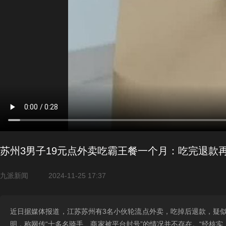
苏州3男子19元点外卖吃霸王餐一个月：吃完退款
九派新闻
2024-11-25 17:37
近日据媒体报道，江苏苏州有3名小伙轮流点外卖，吃掉后退款，疑似
明，称网传“十多名骑手、商家被平台封号”的情况并不存在。“经核