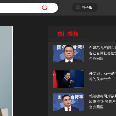
电子报
热门视频
台媒称九三阅兵
备让台湾社会担
台办回应
外交部：石平是
尾的反华分子
赖清德称两岸谈
应秉持“对等尊严
台办回应