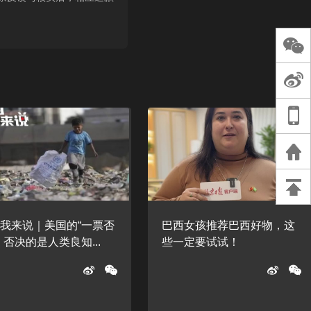
长王树国谈教师
谈过去 谈谈未来
天桥艺术中心一
演出，国际项目
重庆一高校学生
死，官方通报：
刑案，网传遗体
等信息不实
我来说｜美国的“一票否
巴西女孩推荐巴西好物，这
，否决的是人类良知...
些一定要试试！