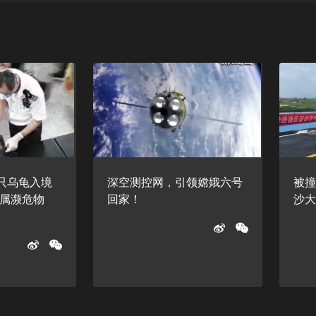
4只乌龟入境
深空测控网，引领嫦娥六号
被撞
属濒危物
回家！
沙