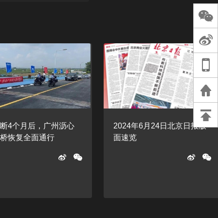
长王树国谈教师
谈过去 谈谈未来
天桥艺术中心一
演出，国际项目
重庆一高校学生
死，官方通报：
刑案，网传遗体
等信息不实
断4个月后，广州沥心
2024年6月24日北京日报版
大桥恢复全面通行
面速览