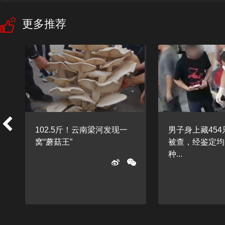
更多推荐
分
102.5斤！云南梁河发现一
男子身上藏45
窝“蘑菇王”
被查，经鉴定均
种...