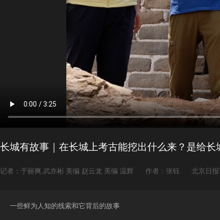
长城有故事｜在长城上考古能挖出什么来？是给长城
记者：于丽爽,武亦彬 美编 赵云龙 美编 温辉
作者：张钰
北京日报
一些鲜为人知的线索和它背后的故事