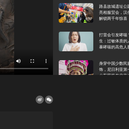
路县故城遗址公
亮相服贸会，汉
解锁两千年惊喜
打雷会引发哮喘
生：过敏体质的
暴哮喘的高危人
身穿中国少数民
饰，尼日利亚第
火车司机在北京
2025年9月10
报版面速览
希望和孩子们在
起”，福耀科技