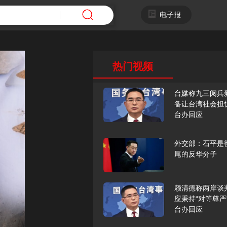
电子报
热门视频
台媒称九三阅兵
备让台湾社会担
台办回应
外交部：石平是
尾的反华分子
赖清德称两岸谈
应秉持“对等尊严
台办回应