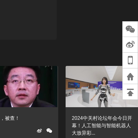
长王树国谈教师
谈过去 谈谈未来
天桥艺术中心一
演出，国际项目
重庆一高校学生
死，官方通报：
刑案，网传遗体
等信息不实
朋，被查！
2024中关村论坛年会今日开
幕！人工智能与智能机器人
大放异彩...