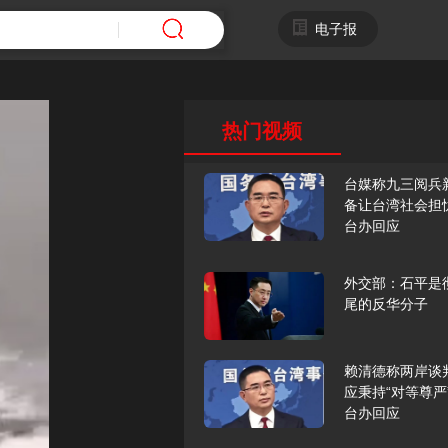
电子报
热门视频
台媒称九三阅兵
备让台湾社会担
台办回应
外交部：石平是
尾的反华分子
赖清德称两岸谈
应秉持“对等尊严
台办回应