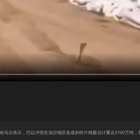
德哈马尔表示，巴以冲突在加沙地区造成的碎片残骸估计重达3700万吨