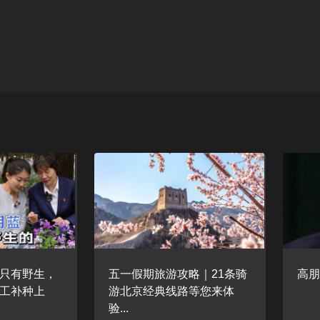
只有野生，
五一假期旅游攻略｜21条骑
高
工补种上
游北京经典线路等您来体
验...