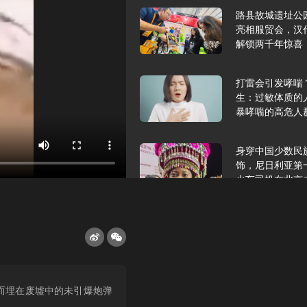
路县故城遗址公
亮相服贸会，汉
解锁两千年惊喜
打雷会引发哮喘
生：过敏体质的
暴哮喘的高危人
身穿中国少数民
饰，尼日利亚第
火车司机在北京
2025年9月10
报版面速览
希望和孩子们在
，而埋在废墟中的未引爆炮弹
起”，福耀科技