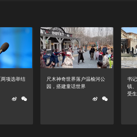
区两项选举结
尺木神奇世界落户温榆河公
书
园，搭建童话世界
镇
受生