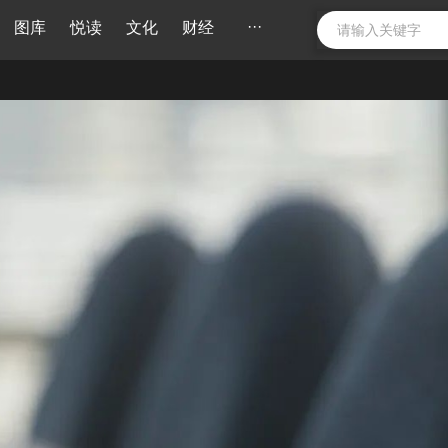
···
图库
悦读
文化
财经