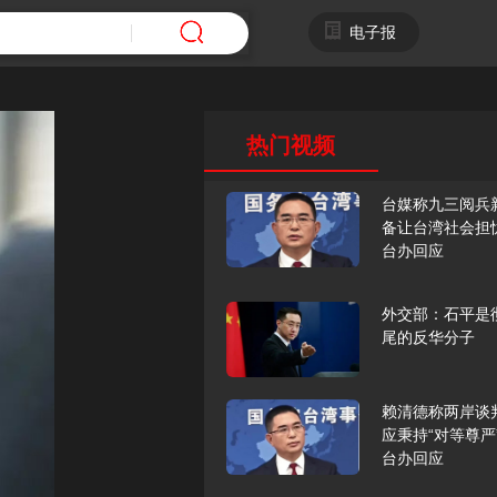
电子报
热门视频
台媒称九三阅兵
备让台湾社会担
台办回应
外交部：石平是
尾的反华分子
赖清德称两岸谈
应秉持“对等尊严
台办回应