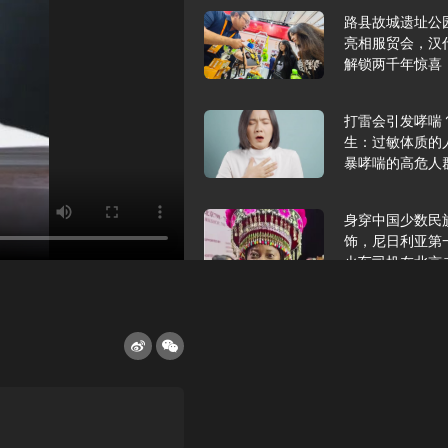
路县故城遗址公
亮相服贸会，汉
解锁两千年惊喜
打雷会引发哮喘
生：过敏体质的
暴哮喘的高危人
身穿中国少数民
饰，尼日利亚第
火车司机在北京
2025年9月10
报版面速览
希望和孩子们在
起”，福耀科技