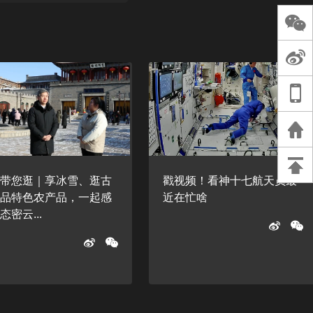
长王树国谈教师
谈过去 谈谈未来
天桥艺术中心一
演出，国际项目
重庆一高校学生
死，官方通报：
刑案，网传遗体
等信息不实
记带您逛｜享冰雪、逛古
戳视频！看神十七航天员最
、品特色农产品，一起感
近在忙啥
态密云...