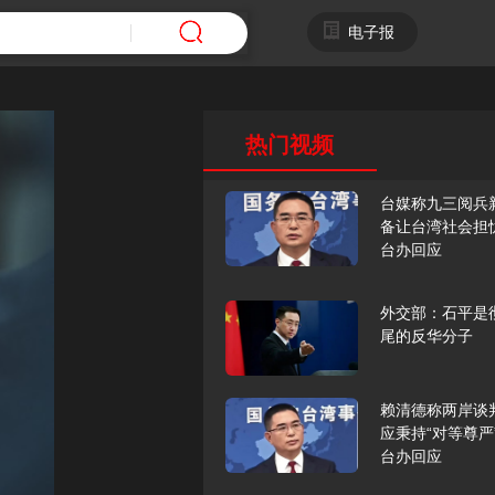
电子报
热门视频
台媒称九三阅兵
备让台湾社会担
台办回应
外交部：石平是
尾的反华分子
赖清德称两岸谈
应秉持“对等尊严
台办回应