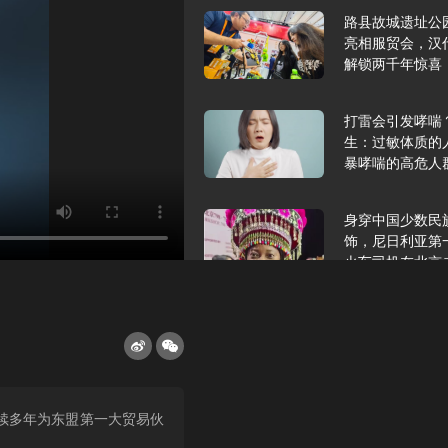
路县故城遗址公
亮相服贸会，汉
解锁两千年惊喜
打雷会引发哮喘
生：过敏体质的
暴哮喘的高危人
身穿中国少数民
饰，尼日利亚第
火车司机在北京
2025年9月10
报版面速览
希望和孩子们在
连续多年为东盟第一大贸易伙
起”，福耀科技