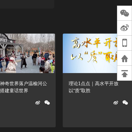
长王树国谈教师
谈过去 谈谈未来
天桥艺术中心一
演出，国际项目
重庆一高校学生
死，官方通报：
刑案，网传遗体
等信息不实
木神奇世界落户温榆河公
理论1点点｜高水平开放
，搭建童话世界
以“质”取胜