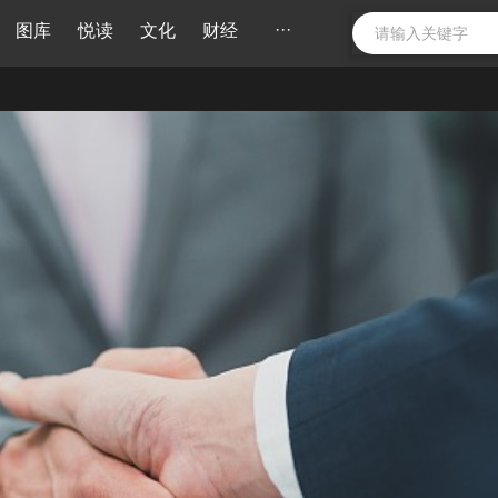
···
图库
悦读
文化
财经