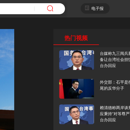
电子报
热门视频
台媒称九三阅兵
备让台湾社会担
台办回应
外交部：石平是
尾的反华分子
赖清德称两岸谈
应秉持“对等尊严
台办回应