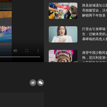
路县故城遗址公
亮相服贸会，汉
解锁两千年惊喜
打雷会引发哮喘
生：过敏体质的
暴哮喘的高危人
身穿中国少数民
饰，尼日利亚第
火车司机在北京
2025年9月10
报版面速览
希望和孩子们在
起”，福耀科技