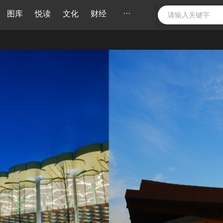
···
图库
悦读
文化
财经