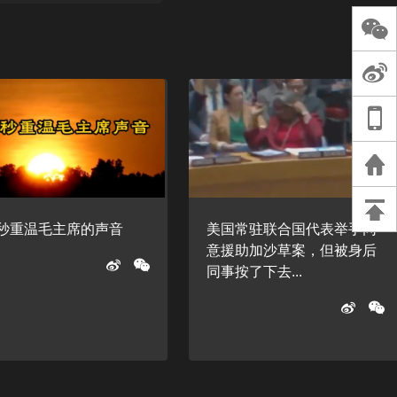
长王树国谈教师
谈过去 谈谈未来
天桥艺术中心一
演出，国际项目
重庆一高校学生
死，官方通报：
刑案，网传遗体
等信息不实
0秒重温毛主席的声音
美国常驻联合国代表举手同
意援助加沙草案，但被身后
同事按了下去...