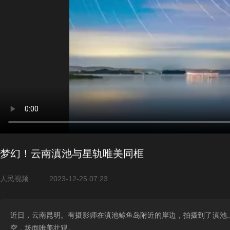
梦幻！云南滇池与星轨唯美同框
人民视频
2023-12-25 07:23
近日，云南昆明。有摄影师在滇池鲸鱼岛附近的岸边，拍摄到了滇池
空，场面唯美壮观。