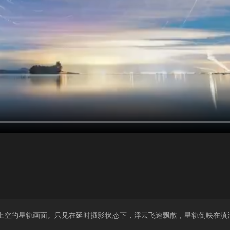
上空的星轨画面。只见在延时摄影状态下，浮云飞速飘散，星轨倒映在滇