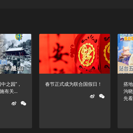
园中之园”，
春节正式成为联合国假日！
搭
有关...
沟晓
先看.