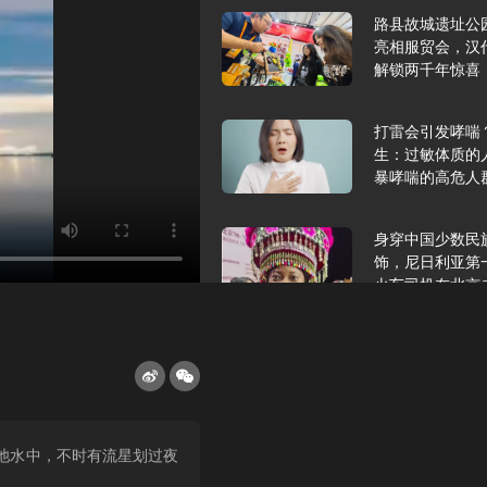
路县故城遗址公
亮相服贸会，汉
解锁两千年惊喜
打雷会引发哮喘
生：过敏体质的
暴哮喘的高危人
身穿中国少数民
饰，尼日利亚第
火车司机在北京
2025年9月10
报版面速览
希望和孩子们在
池水中，不时有流星划过夜
起”，福耀科技