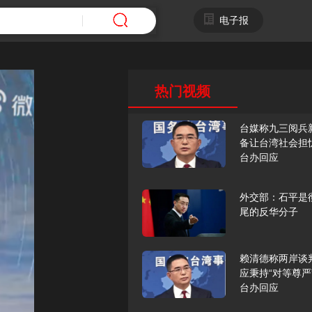
电子报
热门视频
台媒称九三阅兵
备让台湾社会担
台办回应
外交部：石平是
尾的反华分子
赖清德称两岸谈
应秉持“对等尊严
台办回应