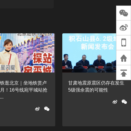
长王树国谈教师
谈过去 谈谈未来
天桥艺术中心一
演出，国际项目
重庆一高校学生
死，官方通报：
刑案，网传遗体
等信息不实
地铁逛北京｜坐地铁赏卢
甘肃地震原震区仍存在发生
月！16号线宛平城站抢
5级强余震的可能性
..