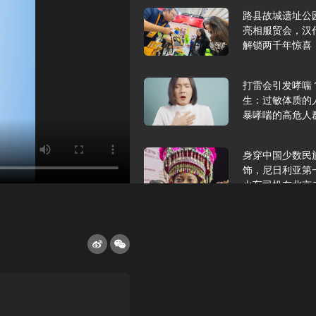
路县故城遗址公
亮相服贸会，汉
解锁两千年惊喜
打雷会引发哮喘
生：过敏体质的
暴哮喘的高危人
身穿中国少数民
饰，尼日利亚第
火车司机在北京
2025年9月10
报版面速览
希望和孩子们在
起”，福耀科技