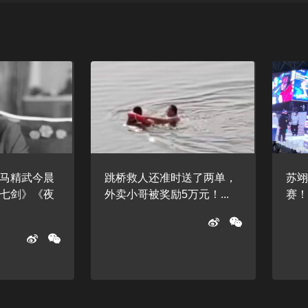
马精武今晨
跳桥救人还准时送了两单，
苏
七剑》《夜
外卖小哥被奖励5万元！...
赛