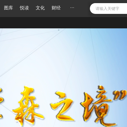
···
图库
悦读
文化
财经