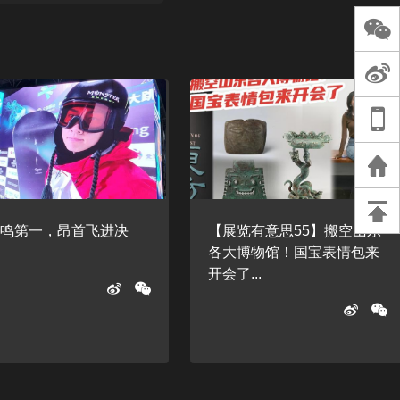
长王树国谈教师
谈过去 谈谈未来
天桥艺术中心一
演出，国际项目
重庆一高校学生
死，官方通报：
刑案，网传遗体
等信息不实
翊鸣第一，昂首飞进决
【展览有意思55】搬空山东
！
各大博物馆！国宝表情包来
开会了...