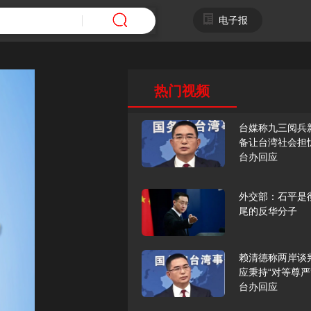
电子报
热门视频
台媒称九三阅兵
备让台湾社会担
台办回应
外交部：石平是
尾的反华分子
赖清德称两岸谈
应秉持“对等尊严
台办回应