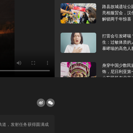
路县故城遗址公
亮相服贸会，汉
解锁两千年惊喜
打雷会引发哮喘
生：过敏体质的
暴哮喘的高危人
身穿中国少数民
饰，尼日利亚第
火车司机在北京
2025年9月10
报版面速览
希望和孩子们在
定轨道，发射任务获得圆满成
起”，福耀科技