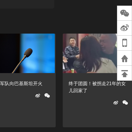
长王树国谈教师
谈过去 谈谈未来
天桥艺术中心一
演出，国际项目
重庆一高校学生
死，官方通报：
刑案，网传遗体
等信息不实
度军队向巴基斯坦开火
终于团圆！被拐走21年的女
儿回家了