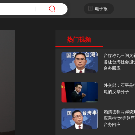
电子报
热门视频
台媒称九三阅兵
备让台湾社会担
台办回应
外交部：石平是
尾的反华分子
赖清德称两岸谈
应秉持“对等尊严
台办回应