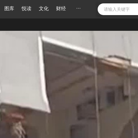
···
图库
悦读
文化
财经