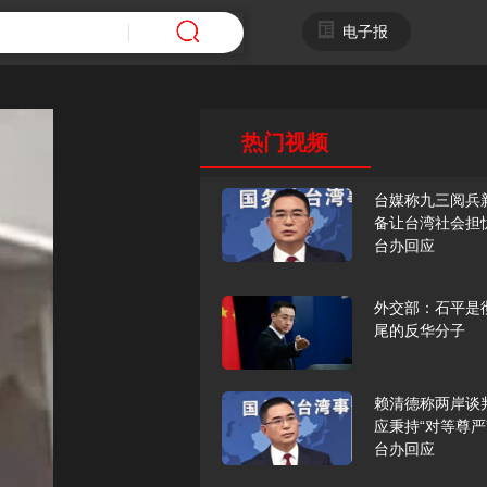
电子报
热门视频
台媒称九三阅兵
备让台湾社会担
台办回应
外交部：石平是
尾的反华分子
赖清德称两岸谈
应秉持“对等尊严
台办回应