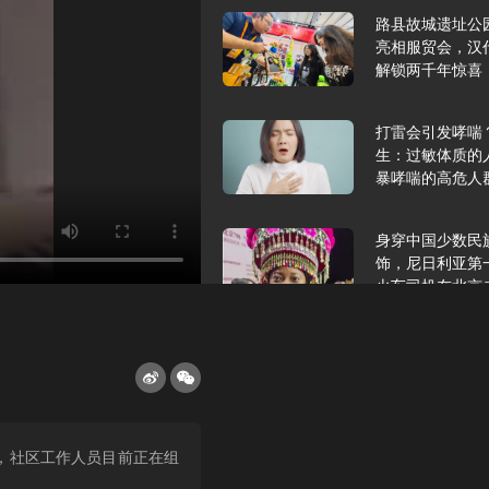
路县故城遗址公
亮相服贸会，汉
解锁两千年惊喜
打雷会引发哮喘
生：过敏体质的
暴哮喘的高危人
身穿中国少数民
饰，尼日利亚第
火车司机在北京
2025年9月10
报版面速览
希望和孩子们在
，社区工作人员目前正在组
起”，福耀科技