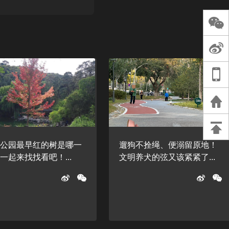
长王树国谈教师
谈过去 谈谈未来
天桥艺术中心一
演出，国际项目
重庆一高校学生
死，官方通报：
刑案，网传遗体
等信息不实
山公园最早红的树是哪一
遛狗不拴绳、便溺留原地！
一起来找找看吧！...
文明养犬的弦又该紧紧了...