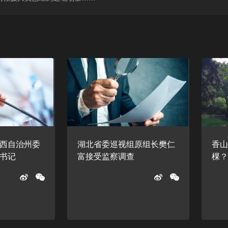
西自治州委
湖北省委巡视组原组长樊仁
香
书记
富接受监察调查
棵？