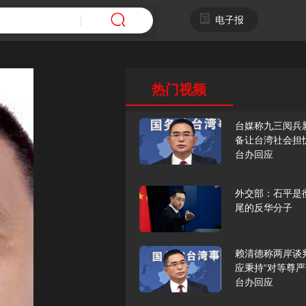
电子报
热门视频
台媒称九三阅兵
备让台湾社会担
台办回应
外交部：石平是
尾的反华分子
赖清德称两岸谈
应秉持“对等尊严
台办回应