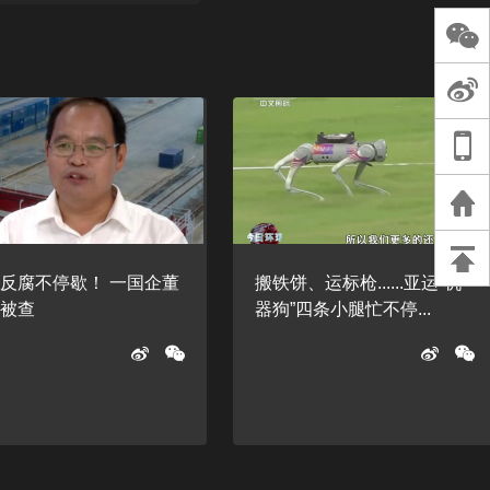
长王树国谈教师
谈过去 谈谈未来
天桥艺术中心一
演出，国际项目
重庆一高校学生
死，官方通报：
刑案，网传遗体
等信息不实
反腐不停歇！ 一国企董
搬铁饼、运标枪......亚运“机
长被查
器狗”四条小腿忙不停...