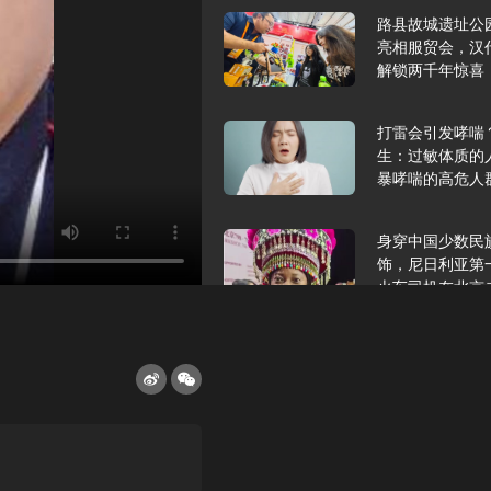
路县故城遗址公
亮相服贸会，汉
解锁两千年惊喜
打雷会引发哮喘
生：过敏体质的
暴哮喘的高危人
身穿中国少数民
饰，尼日利亚第
火车司机在北京
2025年9月10
报版面速览
希望和孩子们在
起”，福耀科技