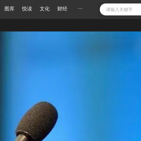
···
图库
悦读
文化
财经