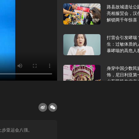
路县故城遗址公
亮相服贸会，汉
解锁两千年惊喜
打雷会引发哮喘
生：过敏体质的
暴哮喘的高危人
身穿中国少数民
饰，尼日利亚第
火车司机在北京
2025年9月10
报版面速览
希望和孩子们在
，止步亚运会八强。
起”，福耀科技