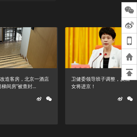
长王树国谈教师
谈过去 谈谈未来
天桥艺术中心一
演出，国际项目
重庆一高校学生
死，官方通报：
刑案，网传遗体
等信息不实
法改造客房，北京一酒店
卫健委领导班子调整，反腐
楼梯间房”被查封...
女将进京！