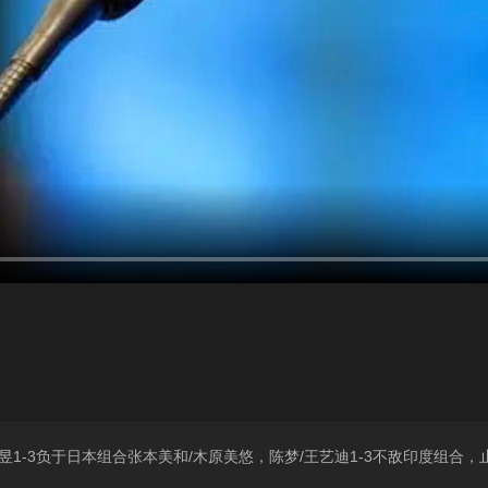
昱1-3负于日本组合张本美和/木原美悠，陈梦/王艺迪1-3不敌印度组合