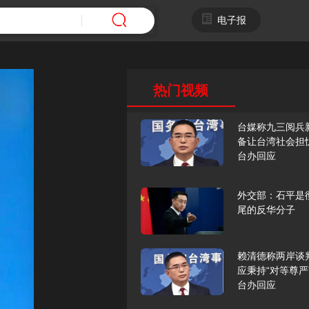
电子报
热门视频
台媒称九三阅兵
备让台湾社会担
台办回应
外交部：石平是
尾的反华分子
赖清德称两岸谈
应秉持“对等尊严
台办回应