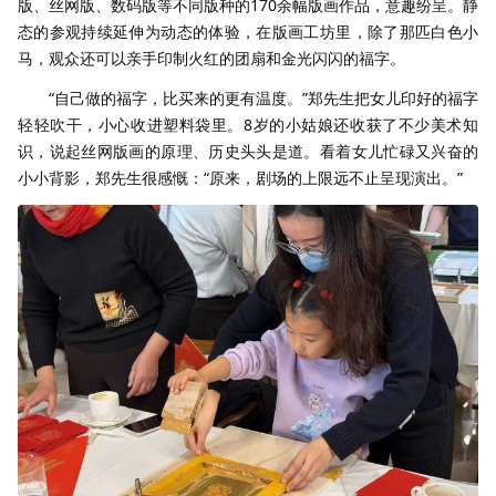
版、丝网版、数码版等不同版种的170余幅版画作品，意趣纷呈。静
态的参观持续延伸为动态的体验，在版画工坊里，除了那匹白色小
马，观众还可以亲手印制火红的团扇和金光闪闪的福字。
“自己做的福字，比买来的更有温度。”郑先生把女儿印好的福字
轻轻吹干，小心收进塑料袋里。8岁的小姑娘还收获了不少美术知
识，说起丝网版画的原理、历史头头是道。看着女儿忙碌又兴奋的
小小背影，郑先生很感慨：“原来，剧场的上限远不止呈现演出。”