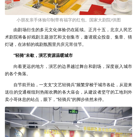
小朋友亲手体验印制带有福字的红包。国家大剧院/供图
由剧场衍生的多元文化体验仍在延续。正月十五，北京人民艺
术剧院将备好戏剧主题游艺和文创集市，邀请观众投壶、集章、猜
灯谜，在浓郁的戏剧氛围里共庆元宵佳节。
“轻骑”未歇，
演艺资源温暖城市
向着更远的地方，演艺的边界越过舞台和剧场，深度嵌入城市
的各个角落。
自节前开始，一支支“文艺轻骑兵”频繁穿梭于城市各处，从迎来
送往的交通枢纽到热闹欢腾的各大庙会，从建设者坚守的工地到外
卖小哥休息的站点，眼下，“轻骑兵”的脚步依然未停。