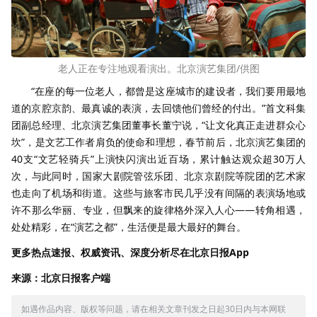
老人正在专注地观看演出。北京演艺集团/供图
“在座的每一位老人，都曾是这座城市的建设者，我们要用最地
道的京腔京韵、最真诚的表演，去回馈他们曾经的付出。”首文科集
团副总经理、北京演艺集团董事长董宁说，“让文化真正走进群众心
坎”，是文艺工作者肩负的使命和理想，春节前后，北京演艺集团的
40支“文艺轻骑兵”上演快闪演出近百场，累计触达观众超30万人
次，与此同时，国家大剧院管弦乐团、北京京剧院等院团的艺术家
也走向了机场和街道。这些与旅客市民几乎没有间隔的表演场地或
许不那么华丽、专业，但飘来的旋律格外深入人心——转角相遇，
处处精彩，在“演艺之都”，生活便是最大最好的舞台。
更多热点速报、权威资讯、深度分析尽在北京日报App
来源：北京日报客户端
如遇作品内容、版权等问题，请在相关文章刊发之日起30日内与本网联