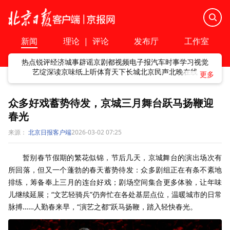
新闻
理论
|
评论
发布厅
工作室
热点
锐评
经济
城事
辟谣
京剧
都视频
电子报
汽车
时事
学习
视觉
艺绽
深读
京味
纸上听
体育
天下
长城
北京民声
北晚在线
众多好戏蓄势待发，京城三月舞台跃马扬鞭迎
春光
来源：
北京日报客户端
2026-03-02 07:25
暂别春节假期的繁花似锦，节后几天，京城舞台的演出场次有
所回落，但又一个蓬勃的春天蓄势待发：众多剧组正在有条不紊地
排练，筹备奉上三月的连台好戏；剧场空间集合更多体验，让年味
儿继续延展；“文艺轻骑兵”仍奔忙在各处基层点位，温暖城市的日常
脉搏……人勤春来早，“演艺之都”跃马扬鞭，踏入轻快春光。