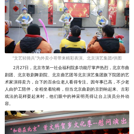
“文艺轻骑兵”为外卖小哥带来精彩表演。北京演艺集团/供图
2月27日，北京市第一社会福利院多功能厅掌声热烈，北京市曲
剧团、北京歌剧舞剧院、北京曲艺团等北京演艺集团旗下院团的艺
术家演得卖力，台下的百余位老人看得专注。因年事已高，不少老
人由护工陪伴，全程坐着轮椅，但当北京曲剧的京韵响起来、古彩
戏法的花样耍起来时，他们眼中的神采明亮得让台上演员分外动
容。