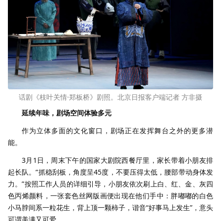
话剧《枝叶关情·郑板桥》剧照。北京日报客户端记者 方非摄
延续年味，
剧场空间体验多元
作为立体多面的文化窗口，剧场正在发挥舞台之外的更多潜
能。
3月1日，周末下午的国家大剧院西餐厅里，家长带着小朋友排
起长队。“抓稳刮板，角度呈45度，不要压得太低，腰部带动身体发
力。”按照工作人员的详细引导，小朋友依次刷上白、红、金、灰四
色丙烯颜料，一张套色丝网版画便出现在他们手中：胖嘟嘟的白色
小马脖间系一粒花生，背上顶一颗柿子，谐音“好事马上发生”，意头
可谓美满又可爱。