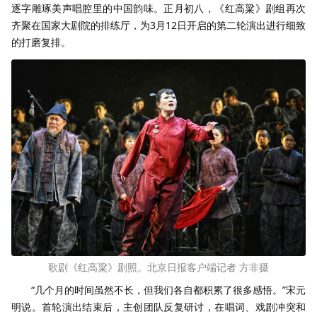
逐字雕琢美声唱腔里的中国韵味。正月初八，《红高粱》剧组再次
齐聚在国家大剧院的排练厅，为3月12日开启的第二轮演出进行细致
的打磨复排。
歌剧《红高粱》剧照。北京日报客户端记者 方非摄
“几个月的时间虽然不长，但我们各自都积累了很多感悟。”宋元
明说。首轮演出结束后，主创团队反复研讨，在唱词、戏剧冲突和