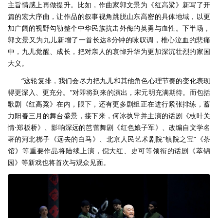
主旨情感上再做提升。比如，作曲家郭文景为《红高粱》新写了开
篇的宏大序曲，让作品的叙事视角跳脱山东高密的具体地域，以更
加广阔的视野勾勒整个中华民族抗击外侮的英勇与血性。下半场，
郭文景又为九儿新增了一首长达8分钟的咏叹调，椎心泣血的悲痛
中，九儿觉醒、成长，把对亲人的哀悼升华为更加深沉壮烈的家国
大义。
“这轮复排，我们会尽力把九儿和其他角色心理节奏的变化表现
得更深入、更充分。”对即将到来的演出，宋元明充满期待。而包括
歌剧《红高粱》在内，眼下，还有更多剧组正在进行紧张排练，蓄
力阳春三月的舞台盛景，接下来，何冰执导并主演的话剧《枝叶关
情·郑板桥》、影响深远的芭蕾舞剧《红色娘子军》、改编自文学名
著的河北梆子《远去的白马》、北京人民艺术剧院“镇院之宝”《茶
馆》等重要作品将陆续上演，倪大红、史可等领衔的话剧《萃锦
园》等新戏也将首次与观众见面。