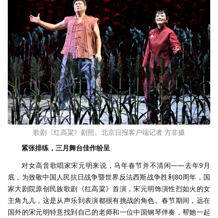
歌剧《红高粱》剧照。北京日报客户端记者 方非摄
紧张排练，
三月舞台佳作纷呈
对女高音歌唱家宋元明来说，马年春节并不清闲——去年9月
底，为致敬中国人民抗日战争暨世界反法西斯战争胜利80周年，国
家大剧院原创民族歌剧《红高粱》首演，宋元明饰演性烈如火的女
主角九儿，这是从声乐到表演都很有挑战的角色。春节期间，远在
国外的宋元明特意找到自己的老师和一位中国钢琴伴奏，帮她一起