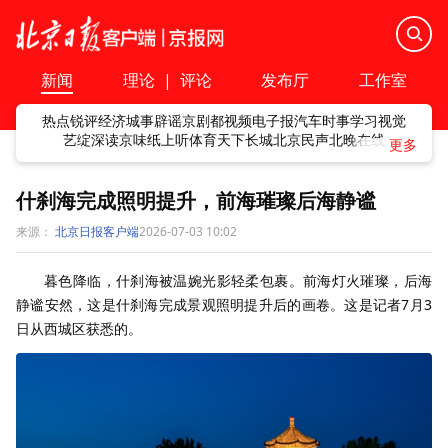
新闻
理论
|
评论
发布厅
工作室
热点
锐评
经济
城事
辟谣
京剧
都视频
电子报
汽车
时事
学习
视觉
艺绽
深读
京味
纸上听
体育
天下
长城
北京民声
北晚在线
什刹海完成照明提升，前海璀璨后海静谧
来源：
北京日报客户端
2026-07-03 10:02
暮色降临，什刹海被温婉光影轻柔包裹。前海灯火璀璨，后海
静谧安然，这是什刹海完成景观照明提升后的画卷。这是记者7月3
日从西城区获悉的。