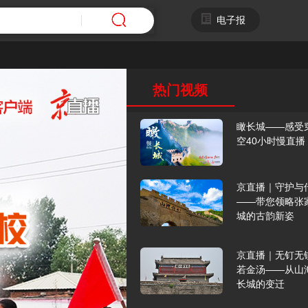
电子报
热门视频
瞰长城——感受
空40小时慢直播
京直播｜守护与
——带您领略张
城的古韵新姿
京直播｜无钉无
若金汤——从山
长城的变迁