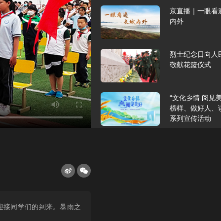
京直播｜一眼看
内外
烈士纪念日向人
敬献花篮仪式
“文化乡情 阅见
榜样、做好人、
系列宣传活动
2023北京国际
新闻发布会
阔别十年，“我与
坛”再续前缘！
迎接同学们的到来。暴雨之