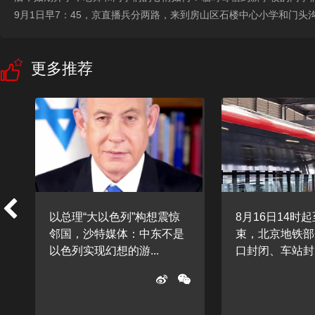
9月1日早7：45，京直播兵分两路，来到房山区石楼中心小学和门
更多推荐
树
以总理“大以色列”构想震惊
8月16日14时
邻国，沙特媒体：中东不是
束，北京地铁部
以色列实现幻想的游...
口封闭、车站封闭