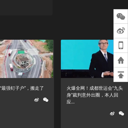
直击房山门头沟
校开学第一天
首届中国北京金
船赛（8月26日
“最强钉子户”，搬走了
火爆全网！成都世运会“九头
身”裁判意外出圈，本人回
应...