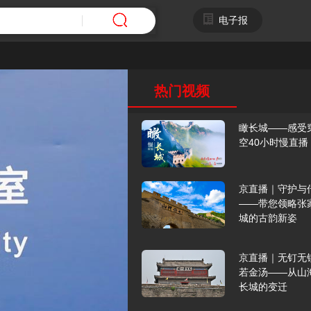
电子报
热门视频
瞰长城——感受
空40小时慢直播
京直播｜守护与
——带您领略张
城的古韵新姿
京直播｜无钉无
若金汤——从山
长城的变迁