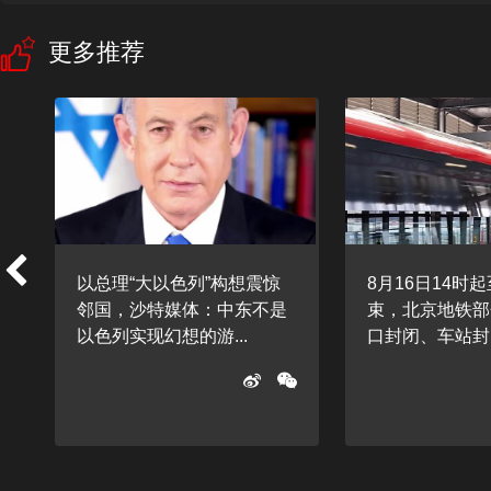
更多推荐
树
以总理“大以色列”构想震惊
8月16日14时
邻国，沙特媒体：中东不是
束，北京地铁部
以色列实现幻想的游...
口封闭、车站封闭