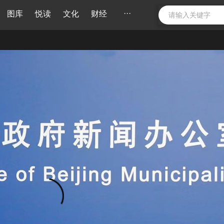
···
图库
悦读
文化
财经