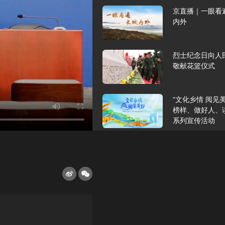
京直播｜一眼看
内外
烈士纪念日向人
敬献花篮仪式
“文化乡情 阅见
榜样、做好人、
系列宣传活动
2023北京国际
新闻发布会
阔别十年，“我与
坛”再续前缘！