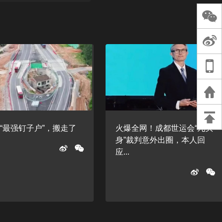
直击房山门头沟
校开学第一天
首届中国北京金
船赛（8月26日
“最强钉子户”，搬走了
火爆全网！成都世运会“九头
身”裁判意外出圈，本人回
应...