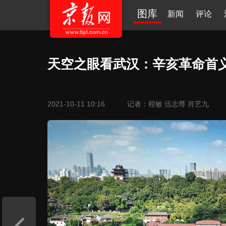
图库
新闻
评论
天空之眼看武汉：辛亥革命首
2021-10-11 10:16
记者：程敏 伍志尊 肖艺九