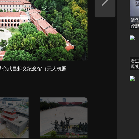
清华
跨
看
巡
革命武昌起义纪念馆（无人机照