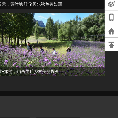
云天，黄叶地 呼伦贝尔秋色美如画
业+旅游，山西灵丘乡村美丽蝶变