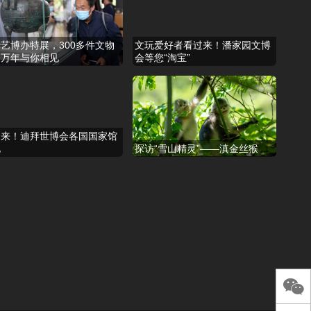
艺博办特展，300多件文物
文玩爱好者看过来！潘家园文博
越万年与你相见
会等您“淘宝”
过来！迪拜世博会各国国家馆
礼
探访“雪山精灵”——滇金丝猴