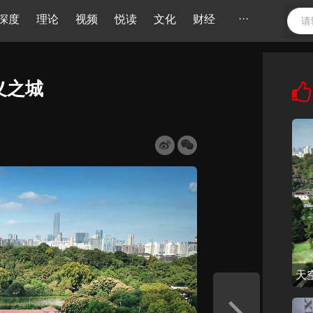
···
深度
理论
视频
悦读
文化
财经
义之城
天