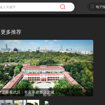
电子
更多推荐
空之眼看武汉：辛亥革命首义之城