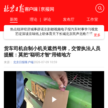
新闻
理论
|
评论
发布厅
工作室
热点
锐评
经济
城事
辟谣
京剧
都视频
电子报
汽车
时事
学习
视觉
艺绽
深读
京味
纸上听
体育
天下
长城
北京民声
北晚在线
货车司机自制小机关遮挡号牌，交管执法人员
提醒：莫把“聪明才智”用错地方
来源：
北京日报客户端
2026-07-09 10:59