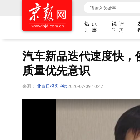
热 点
锐 评
时 事
学 习
汽车新品迭代速度快，
质量优先意识
来源：
北京日报客户端
2026-07-09 10:42