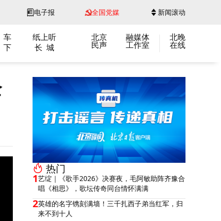
电子报
全国党媒
新闻滚动
 车
纸上听
北京
融媒体
北晚
民声
工作室
在线
 下
长 城
全
热门
1
艺绽｜《歌手2026》决赛夜，毛阿敏助阵齐豫合
唱《相思》，歌坛传奇同台情怀满满
2
英雄的名字镌刻满墙！三千扎西子弟当红军，归
来不到十人