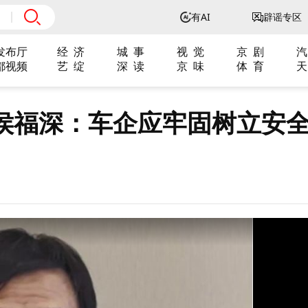
有AI
辟谣专区
发布厅
经 济
城 事
视 觉
京 剧
汽
都视频
艺 绽
深 读
京 味
体 育
天
侯福深：车企应牢固树立安