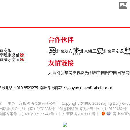
合作伙伴
京商报
北京发布
北京组工
北京网友说
京晚报微信
京深读空间
友情链接
人民网
新华网
央视网
光明网
中国网
中国日报网
话：010-85202751
辟谣举报邮箱：yaoyanjubao@takefoto.cn
团
主办：京报移动传媒有限公司
Copyright ©1996-
2026
Beijing Daily Gro
出版服务许可证（京）字第338号
信息网络传播视听节目许可证0122682号
部备案号：京ICP备16035741号-1
京新网备2010001号
网上有害