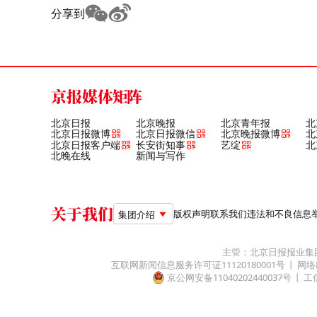
分享到
京报媒体矩阵
北京日报
北京晚报
北京青年报
北
北京日报微博
北京日报微信
北京晚报微博
北
北京日报客户端
长安街知事
艺绽
北
北晚在线
新闻与写作
关于我们
版权声明
联系我们
违法和不良信息举报电
集团介绍
主管：北京日报报业集
互联网新闻信息服务许可证11120180001号
网络
京公网安备11040202440037号
工信