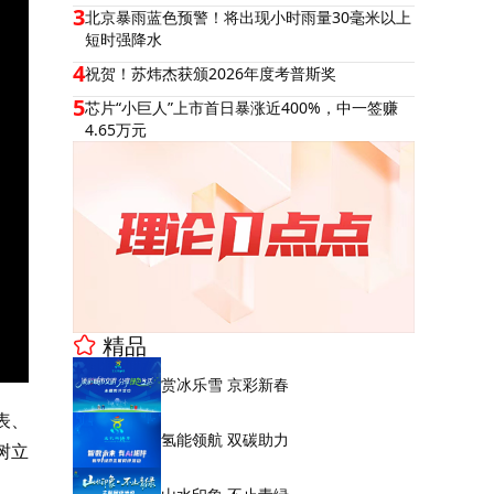
3
北京暴雨蓝色预警！将出现小时雨量30毫米以上
短时强降水
4
祝贺！苏炜杰获颁2026年度考普斯奖
5
芯片“小巨人”上市首日暴涨近400%，中一签赚
4.65万元
精品
赏冰乐雪 京彩新春
表、
氢能领航 双碳助力
树立