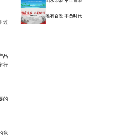
山水印象 不止青绿
唯有奋发 不负时代
即过
产品
车行
要的
的竞