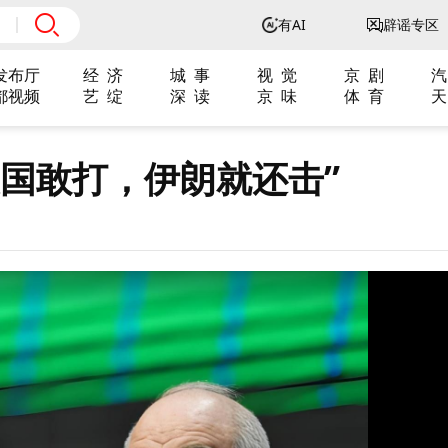
有AI
辟谣专区
发布厅
经 济
城 事
视 觉
京 剧
汽
都视频
艺 绽
深 读
京 味
体 育
天
国敢打，伊朗就还击”