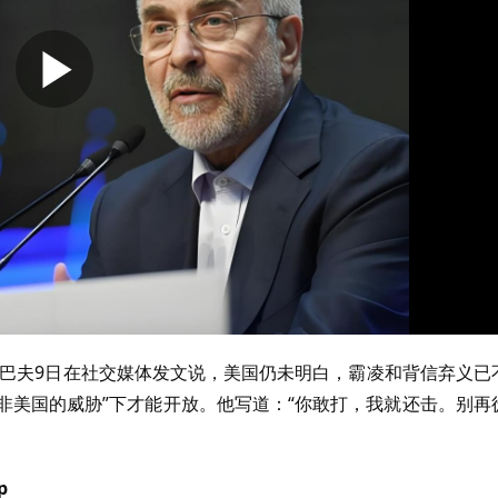
利巴夫9日在社交媒体发文说，美国仍未明白，霸凌和背信弃义已
而非美国的威胁”下才能开放。他写道：“你敢打，我就还击。别再
p