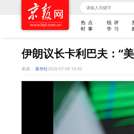
热 点
锐 评
时 事
学 习
伊朗议长卡利巴夫：“美
来源：
新华社
2026-07-09 10:42