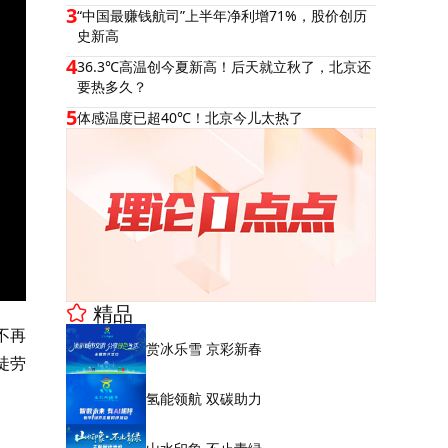
3
“中国最赚钱航司”上半年净利增71%，股价创历
史新高
4
36.3℃高温创今夏新高！后天就立秋了，北京还
要热多久？
5
体感温度已超40℃！北京今儿太热了
精品
不再
赏冰乐雪 京彩新春
徒劳
氢能领航 双碳助力