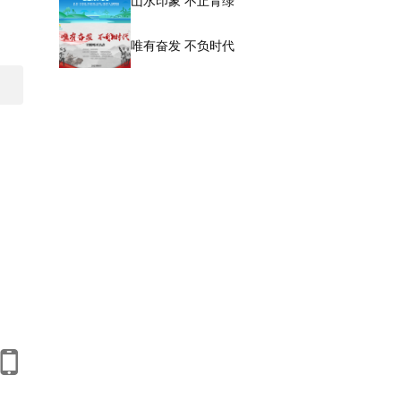
山水印象 不止青绿
唯有奋发 不负时代