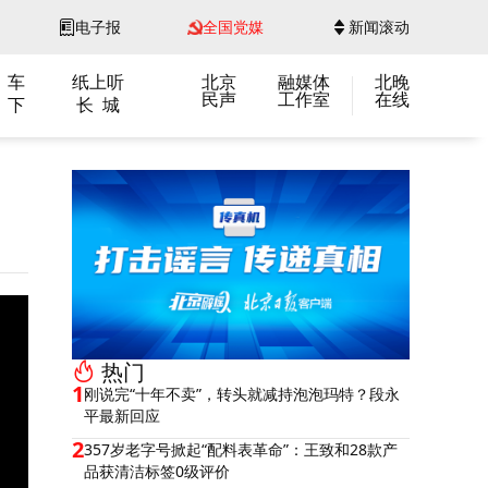
电子报
全国党媒
新闻滚动
 车
纸上听
北京
融媒体
北晚
民声
工作室
在线
 下
长 城
热门
1
刚说完“十年不卖”，转头就减持泡泡玛特？段永
平最新回应
2
357岁老字号掀起“配料表革命”：王致和28款产
品获清洁标签0级评价