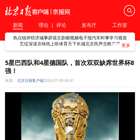
新闻
理论
|
评论
发布厅
工作室
热点
锐评
经济
城事
辟谣
京剧
都视频
电子报
汽车
时事
学习
视觉
艺绽
深读
京味
纸上听
体育
天下
长城
北京民声
北晚在线
5星巴西队和4星德国队，首次双双缺席世界杯8
强！
来源：
北京日报客户端
2026-07-09 06:41