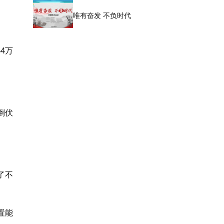
唯有奋发 不负时代
4万
倒伏
了不
置能