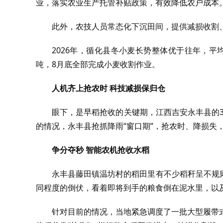
业，落实农业生产托管补贴政策，有效降低农户成本
此外，农技人员常态化下沉田间，提供减损收割
2026年，循化县冬小麦长势整体优于往年，平均
吨，8月底全部完成小麦收割作业。
人机齐上抢农时 科技减损保归仓
眼下，是早稻抢收的关键期，江西吉安永丰县的3
的情况，永丰县抢抓降雨“窗口期”，抢农时、降损失
争分夺秒 智能农机抢收水稻
永丰县藤田镇温坊村的稻田里有不少稻秆呈不规
同程度的倒伏，看着即将到手的粮食倒在泥水里，以
针对目前的情况，当地紧急调度了一批大型履带