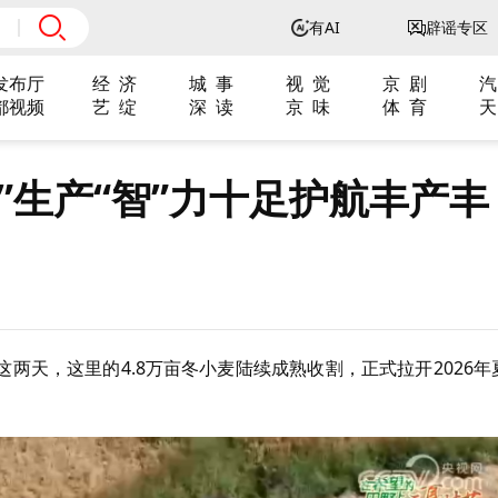
有AI
辟谣专区
发布厅
经 济
城 事
视 觉
京 剧
汽
都视频
艺 绽
深 读
京 味
体 育
天
夏”生产“智”力十足护航丰产丰
两天，这里的4.8万亩冬小麦陆续成熟收割，正式拉开2026年