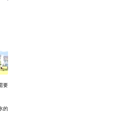
需要
水的
。