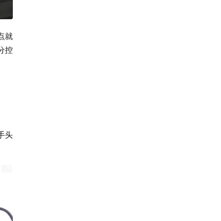
点就
分控
。
手头