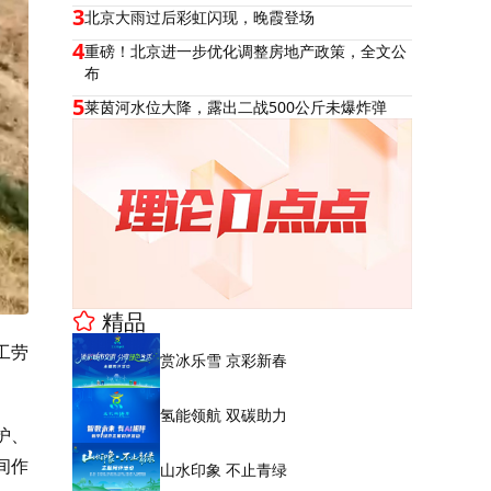
3
北京大雨过后彩虹闪现，晚霞登场
4
重磅！北京进一步优化调整房地产政策，全文公
布
5
莱茵河水位大降，露出二战500公斤未爆炸弹
精品
工劳
赏冰乐雪 京彩新春
氢能领航 双碳助力
护、
间作
山水印象 不止青绿