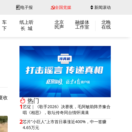
电子报
全国党媒
新闻滚动
 车
纸上听
北京
融媒体
北晚
民声
工作室
在线
 下
长 城
夏收
热门
1
艺绽｜《歌手2026》决赛夜，毛阿敏助阵齐豫合
唱《相思》，歌坛传奇同台情怀满满
2
芯片“小巨人”上市首日暴涨近400%，中一签赚
4.65万元