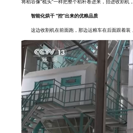
将稻谷像“梳头”一样把整个稻秆卷进来，抬进收割机
智能化烘干 “控”出来的优粮品质
这边收割机在前面跑，那边运粮车在后面跟着装