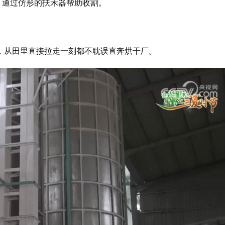
，通过仿形的扶禾器帮助收割。
，从田里直接拉走一刻都不耽误直奔烘干厂。