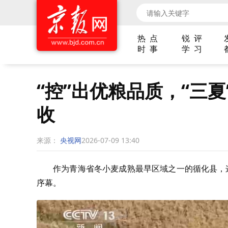
热 点
锐 评
时 事
学 习
“控”出优粮品质，“三
收
来源：
央视网
2026-07-09 13:40
作为青海省冬小麦成熟最早区域之一的循化县，这
序幕。