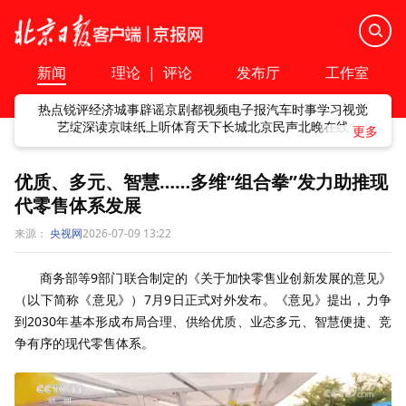
新闻
理论
|
评论
发布厅
工作室
热点
锐评
经济
城事
辟谣
京剧
都视频
电子报
汽车
时事
学习
视觉
艺绽
深读
京味
纸上听
体育
天下
长城
北京民声
北晚在线
优质、多元、智慧……多维“组合拳”发力助推现
代零售体系发展
来源：
央视网
2026-07-09 13:22
商务部等9部门联合制定的《关于加快零售业创新发展的意见》
（以下简称《意见》）7月9日正式对外发布。《意见》提出，力争
到2030年基本形成布局合理、供给优质、业态多元、智慧便捷、竞
争有序的现代零售体系。