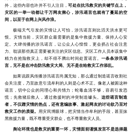
外，这些内容也许并不引人注目，
可处在抗汛救灾的关键节点上，
灾区的一举一动都让千万网友揪心，涉汛谣言也就有了蔓延的空
间，以至于在网上兴风作浪。
极端天气引发的灾情让人可怕，涉汛谣言则比滔天洪水更可
恨。灾情当前，灾区群众最需要的是集中救援力量、保持人心安
定。大肆传播的涉汛谣言，让公众人心惶惶，更会挤占社会注意
力、耽误那些真正需要被关注的灾区信息。灾区工作人员本该集中
精力在抢险救灾上，却不得不腾出时间处置谣言。
一条条涉汛谣
言，无不是在冲击防汛救灾大局、无不是在给救灾工作添乱。
如果说跟风传播涉汛谣言尚属无知，那么通过制造谣言收割社
会关注度，乃至故意引流牟利的人则是心术不正。像老人被困这种
谣言，切中公众的同理心和共情力；蛇毒血清不够，容易引发恐
慌；先救猪后救人，通过救援时的冲突制造噱头。
这些谣言制造
者，不仅蹭灾情的热点，还有意编故事、激起网友的讨论欲乃至对
救灾工作的质疑。
用灾民博眼球，把灾情当作牟利的手段，甚至抹
黑救援力量，既不尊重受灾群众，也不尊重救灾人员。
舆论环境也是救灾的重要一环，灾情面前谨慎发言不是选择题