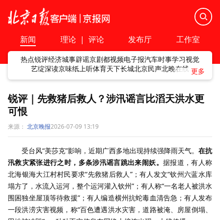
新闻
理论
|
评论
发布厅
工作室
热点
锐评
经济
城事
辟谣
京剧
都视频
电子报
汽车
时事
学习
视觉
艺绽
深读
京味
纸上听
体育
天下
长城
北京民声
北晚在线
锐评｜先救猪后救人？涉汛谣言比滔天洪水更
可恨
来源：
北京晚报
2026-07-09 13:19
受台风“美莎克”影响，近期广西多地出现持续强降雨天气。
在抗
汛救灾紧张进行之时，多条涉汛谣言跳出来闹妖。
据报道，有人称
北海银海大江村村民要求“先救猪后救人”；有人发文“钦州六蓝水库
塌方了，水流入运河，整个运河灌入钦州”；有人称“一名老人被洪水
围困独坐屋顶等待救援”；有人编造横州抗蛇毒血清告急；有人发布
一段洪涝灾害视频，称“百色遭遇洪水灾害，道路被淹、房屋倒塌、