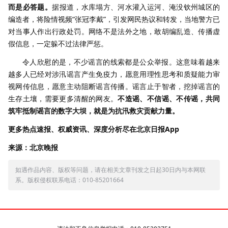
而是必答题。
据报道，水库塌方、河水灌入运河、淹没钦州城区的
编造者，将险情视频“张冠李戴”，引发网民热议和转发，当地警方已
对当事人作出行政处罚。网络不是法外之地，敢胡编乱造、传播虚
假信息，一定躲不过法律严惩。
令人欣慰的是，不少谣言的线索都是公众举报。这意味着越来
越多人已经对涉汛谣言产生免疫力，愿意用理性思考和质疑能力审
视网传信息，愿意主动阻断谣言传播。谣言止于智者，挖掉谣言的
生存土壤，需要更多清醒的网友。
不造谣、不信谣、不传谣，共同
筑牢抵制谣言的数字大坝，就是为抗汛救灾贡献力量。
更多热点速报、权威资讯、深度分析尽在北京日报App
来源：北京晚报
如遇作品内容、版权等问题，请在相关文章刊发之日起30日内与本网联
系。版权侵权联系电话：010-85201664