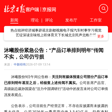
新闻
理论
|
评论
发布厅
工作室
热点
锐评
经济
城事
辟谣
京剧
都视频
电子报
汽车
时事
学习
视觉
艺绽
深读
京味
纸上听
体育
天下
长城
北京民声
北晚在线
沐曦股份紧急公告：“产品订单排到明年”传闻
不实，公司仍亏损
来源：
中新经纬
2026-07-09 13:14
沐曦股份9日午间公告称：
关注到有媒体报道公司部分产品订单
已排到明年甚至之后，经核查上述传闻不属实。
公司首席产品官、
高级副总裁孙国梁在“活力中国调研行”活动中的发言未对公司订单情
况发表观点。
公告表示，公司目前生产经营正常，不存在应披露而未披露的
重大信息。公司2026年一季度营业收入5.62亿元，归母净利